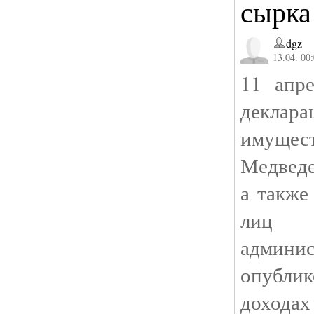
сырка 
dgz
13.04. 00
11 апр
декла
имущест
Медведе
а также
лиц 
админи
опубли
доходах