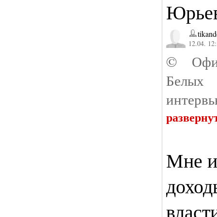
Юрье
tikand
12.04. 12
© Офи
Белых
интервь
разверну
Мне и
доход
власт