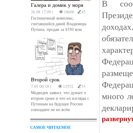
В соо
Галера и домик у моря
26.08 17:09 |
18600
45
Презид
Гостиничный комплекс,
доход
считавшийся дачей Владимира
Путина, продан за $350 млн
обязате
харак
Федера
размещ
Второй срок
Федера
7.05 00:18 |
12552
53
Медведев заявил, что думает о
много л
втором сроке и что их взгляды с
Путиным на будущее России
деклари
совпадают не во всём
разверну
САМОЕ ЧИТАЕМОЕ