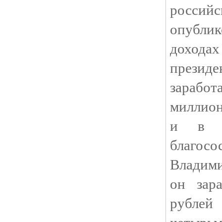
росси
опублик
доходах
презид
зарабо
миллион
и в 2
благо
Владими
он зар
рубле
четырь