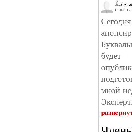
abstra
11.04. 17
Сегодня
анонсир
Букваль
буде
опубли
подгот
мной не
Эксперт
разверну
Члены