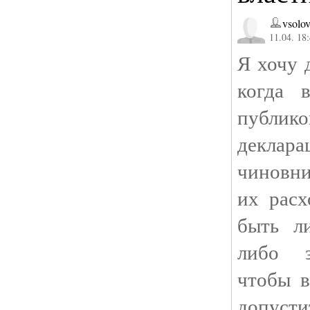
vsolov
11.04. 18
Я хочу 
когда 
публи
декла
чиновни
их расх
быть л
либо з
чтобы в
допуст