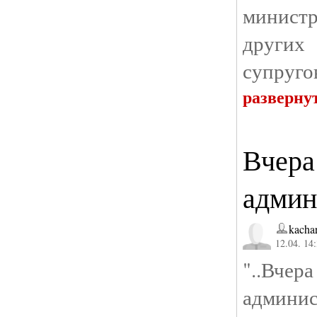
минист
других
супруго
разверну
Вчера
админ
kacha
12.04. 14
"..Вч
админи