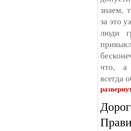
знаем, 
за это 
люди г
прив
бесконе
что, а
всегда 
разверну
Дорог
Прави