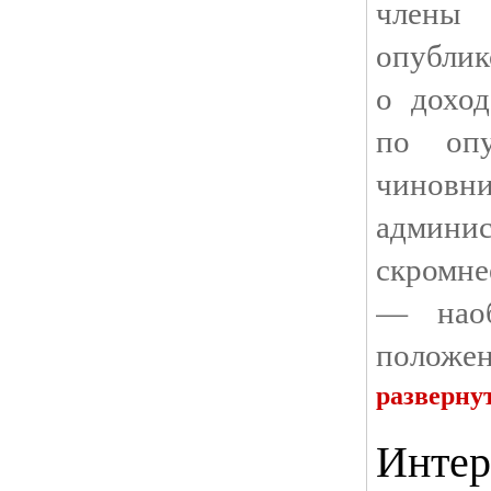
член
опубл
о дохо
по опу
чинов
админи
скромне
— наоб
положе
разверну
Интер