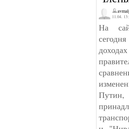
avmal
11.04. 13
На сайт
сегодн
доход
правите
сравне
измене
Пути
принад
транспо
и "Нива