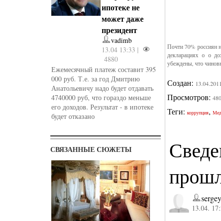
ипотеке не
может даже
президент
vadimb
Почти 70% россиян н
13.04 13:33 |
декларациях о о до
4880
убеждены, что чиновн
Ежемесячный платеж составит 395
000 руб. Т.е. за год Дмитрию
Создан:
13.04.201
Анатольевичу надо будет отдавать
Просмотров:
4740000 руб, что гораздо меньше
48
его доходов. Результат - в ипотеке
Теги:
,
коррупция
Мед
будет отказано
Сведе
СВЯЗАННЫЕ СЮЖЕТЫ
прошл
serge
13.04. 17