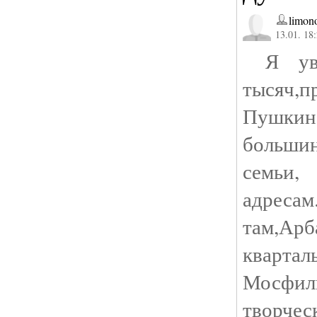
limon
13.01. 18
Я уве
тысяч,
Пушки
больши
семьи,
адрес
там,Ар
кварт
Мосфил
твор