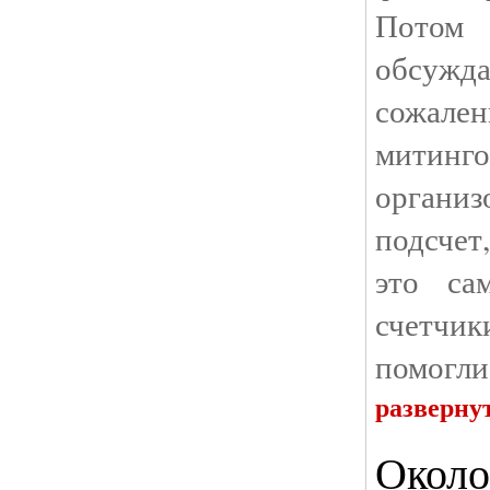
Потом
обсужд
сожален
митинг
органи
подсчет
это са
счетчик
помогли
разверну
Около