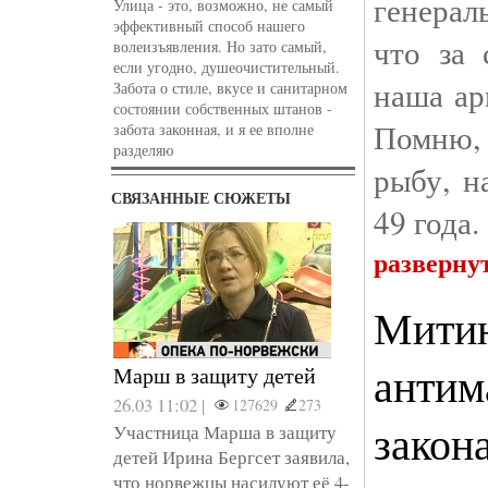
генерал
Улица - это, возможно, не самый
эффективный способ нашего
что за 
волеизъявления. Но зато самый,
если угодно, душеочистительный.
наша ар
Забота о стиле, вкусе и санитарном
состоянии собственных штанов -
Помню,
забота законная, и я ее вполне
разделяю
рыбу, н
СВЯЗАННЫЕ СЮЖЕТЫ
49 года.
разверну
Митин
антим
Марш в защиту детей
26.03 11:02 |
127629
273
закон
Участница Марша в защиту
детей Ирина Бергсет заявила,
что норвежцы насилуют её 4-