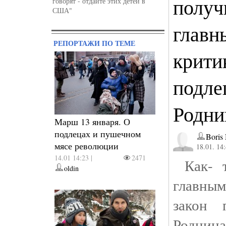
получ
говорят - отдайте этих детей в
США"
главн
РЕПОРТАЖИ ПО ТЕМЕ
крити
подле
Родни
Марш 13 января. О
подлецах и пушечном
Boris
мясе революции
18.01. 14
14.01 14:23 |
2471
Как- т
oldin
главны
закон 
Родн