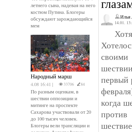
глаза
летнего сына, надевая на него
костюм Путина. Блогеры
Илья
обсуждают зарождающийся
14.01. 13
мем
Хотя 
Хотело
своим
шеств
Народный марш
первый 
4.08 16:41 |
33706
84
феврал
По разным оценкам, в
шествии оппозиции и
когда ш
митинге на проспекте
проти
Сахарова участвовали от 20
до 100 тысяч человек.
шествие
Блогеры вели трансляции и