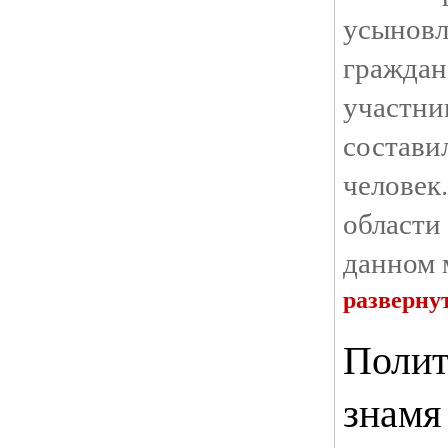
усынов
гражда
участн
состав
челове
области
данном 
разверну
Полит
знамя