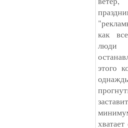
ветер
праздн
"рекла
как вс
люди
остана
этого к
одна
прогну
заста
миним
хватает