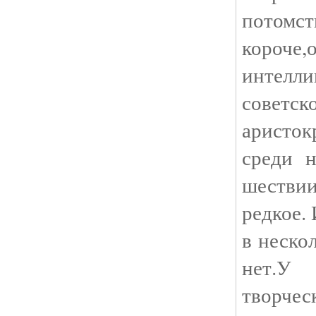
потомст
короче,
интелл
сове
аристо
среди 
шествии
редкое.
в неско
нет.У
творче