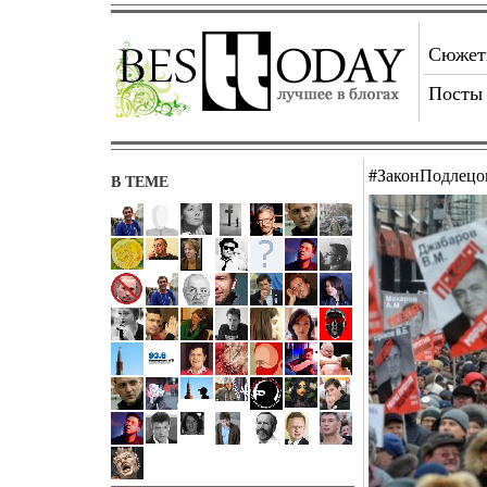
Сюже
Посты
#ЗаконПодлецо
В ТЕМЕ