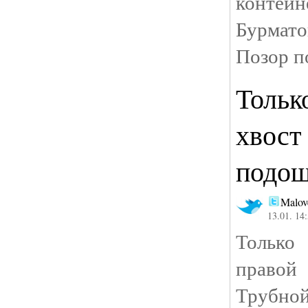
контейн
Бурмат
Позор п
Только
хвост
подош
Malov
13.01. 14
Только 
право
Тру