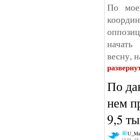
По мое
коорд
оппози
начать
весну, н
разверну
По да
нем п
9,5 т
U_Ma
13.01. 15