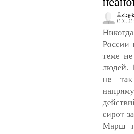
неано
oleg-
13.01. 23
Никогда
России 
теме не
людей. 
не так
напря
действ
сирот з
Марш п