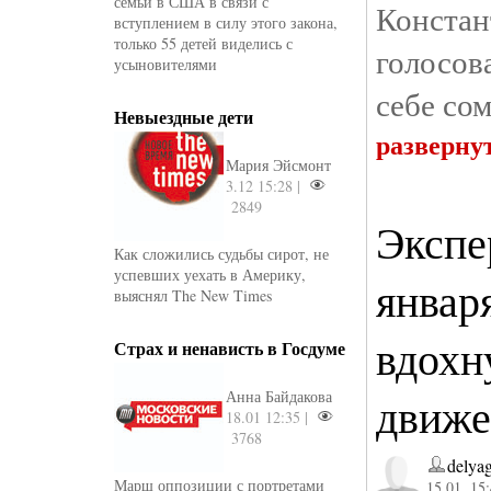
семьи в США в связи с
Конста
вступлением в силу этого закона,
только 55 детей виделись с
голосо
усыновителями
себе со
Невыездные дети
разверну
Мария Эйсмонт
3.12 15:28 |
2849
Экспе
Как сложились судьбы сирот, не
успевших уехать в Америку,
января
выяснял The New Times
вдохн
Страх и ненависть в Госдуме
Анна Байдакова
движе
18.01 12:35 |
3768
delya
Марш оппозиции с портретами
15.01. 15