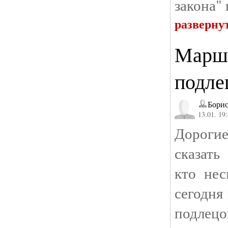
закона" 
разверну
Марш
подле
Бори
13.01. 19
Дороги
сказать
кто нес
сегодня
подлец