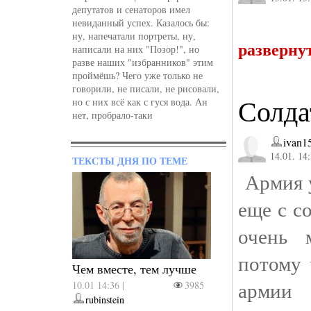
депутатов и сенаторов имел
невиданный успех. Казалось бы:
ну, напечатали портреты, ну,
разверну
написали на них "Позор!", но
разве наших "избранников" этим
проймёшь? Чего уже только не
говорили, не писали, не рисовали,
Солда
но с них всё как с гуся вода. Ан
нет, пробрало-таки
ivan1
14.01. 14
ТЕКСТЫ ДНЯ ПО ТЕМЕ
Армия у
еще с с
очень 
потому 
Чем вместе, тем лучше
армии
10.01 14:36 |
3985
rubinstein