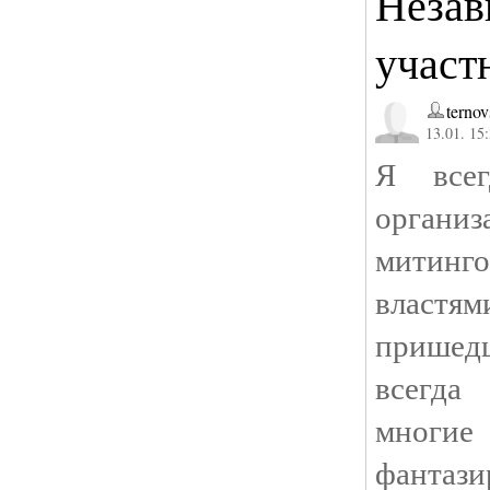
Незав
участ
ternov
13.01. 15
Я всег
орган
митинг
властя
пришед
всегд
мног
фантази