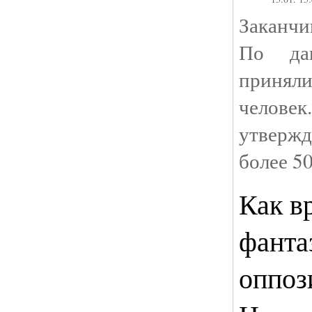
Заканч
По да
принял
челов
утверж
более 5
Как в
фанта
оппоз