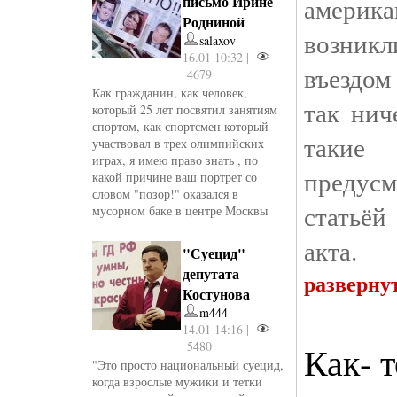
письмо Ирине
америк
Родниной
возникл
salaxov
16.01 10:32 |
въездом
4679
Как гражданин, как человек,
так нич
который 25 лет посвятил занятиям
спортом, как спортсмен который
так
участвовал в трех олимпийских
играх, я имею право знать , по
предус
какой причине ваш портрет со
словом "позор!" оказался в
статьёй
мусорном баке в центре Москвы
акта.
"Суецид"
депутата
разверну
Костунова
m444
14.01 14:16 |
5480
Как- т
"Это просто национальный суецид,
когда взрослые мужики и тетки