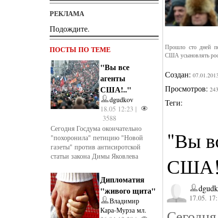
РЕКЛАМА
Подождите.
Прошло сто дней по
ПОСТЫ ПО ТЕМЕ
США усыновлять росс
"Вы все
Создан:
07.01.201
агенты
Просмотров:
США!.."
24
dgudkov
Теги:
18.05 12:23 |
3588
Сегодня Госдума окончательно
"Вы в
"похоронила" петицию "Новой
газеты" против антисиротской
статьи закона Димы Яковлева
США!.
Дипломатия
dgudk
"живого щита"
17.05. 17
Владимир
Кара-Мурза мл.
Сегодн