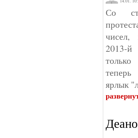
14.01. 10
Со ст
протес
чисел,
2013-й
только
теперь
ярлык "
разверну
Деано