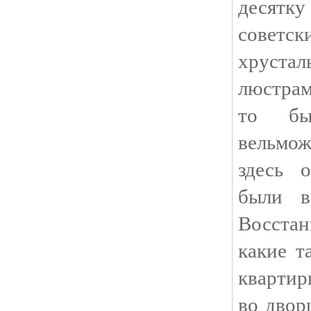
десятку
сове
хрустал
люстрам
то был
вельмож
здесь 
были в
Восста
какие т
квартир
во двор