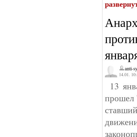
разверну
Анарх
проти
январ
anti-s
14.01. 10
13 янва
прошел 
ставши
движ
закон