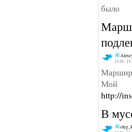
было
Марш
подле
Alexe
13.01. 15
Маршир
Мой 
http://i
В мус
oleg_