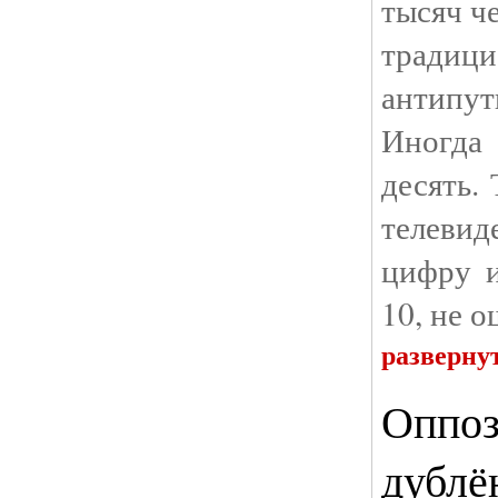
тысяч ч
тради
антипут
Иногда
десять.
телевид
цифру и
10, не о
разверну
Оппоз
дублё