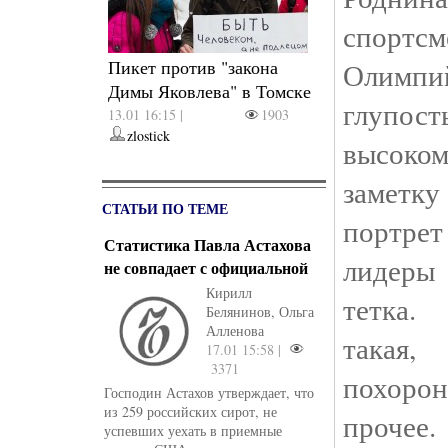
спортсм
Пикет против "закона
Олимпи
Димы Яковлева" в Томске
глуп
13.01 16:15 |
1903
zlostick
высок
заметк
СТАТЬИ ПО ТЕМЕ
портре
Статистика Павла Астахова
лидеры
не совпадает с официальной
Кирилл
тетка.
Белянинов, Ольга
Алленова
такая,
17.01 15:58 |
3371
похоро
Господин Астахов утверждает, что
из 259 российских сирот, не
проче
успевших уехать в приемные