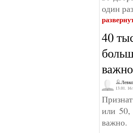
один ра
разверну
40 тыс
больше
важно
Левк
13.01. 16
Признат
или 50,
важно.