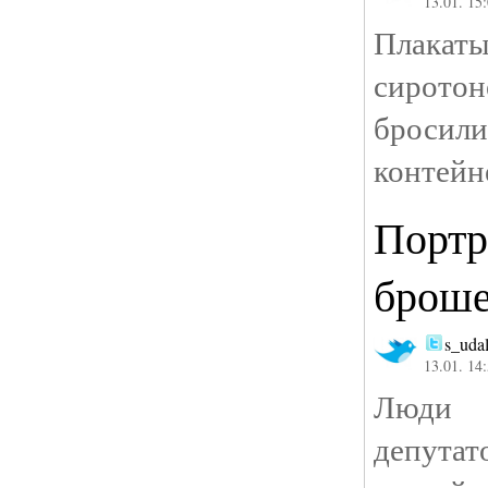
13.01. 15
Пл
сирото
бросил
контей
Портр
броше
s_udal
13.01. 14
Люди 
депут