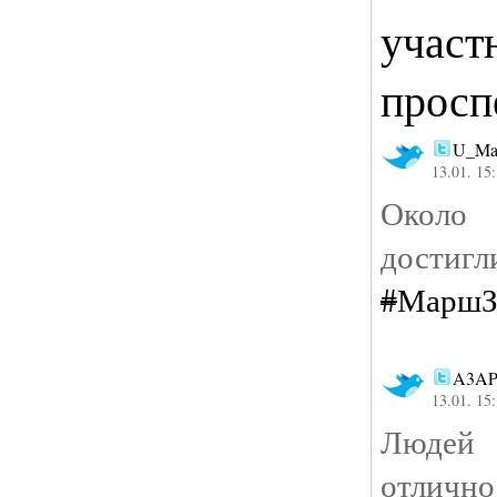
участ
просп
U_Ma
13.01. 15
Около 
достиг
#
МаршЗ
A3A
13.01. 15
Людей
отлично