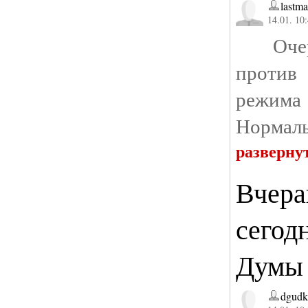
lastm
14.01. 10
Очере
против
режим
Нормаль
разверну
Вчера
сегод
Думы
dgudk