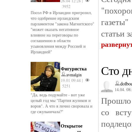
26.04 12:28 |
3952
"похор
Посол РФ в Ирландии пригрозил,
что одобрение ирландским
газеты
парламентом "закона Магнитского"
"может оказать негативное
статьи 
влияние на переговоры по
соглашению в области
разверну
усыновления между Россией и
Ирландией"
Сто д
Фигуристка
avmalgin
19.01 09:44 |
dolbo
5251
14.04. 08
"Да, ведь подумайте - вот уже
Прошло 
целый год мы "Партия жуликов и
воров". А что я лично своровала и
со вст
где сжульничала?"
подле
Открытое