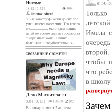
Никому
01.03. 15
18.12 12:52 |
3994
Только
limonov-eduard
У нас катастрофически до сих пор
детской
уменьшается население. Так какого
же................., мы отдаем наших
Имела с
детей во всякие сраные государства
? Чёрт знает кому ? Наших
очеред
беленьких и голубоглазеньких...
второй
СВЯЗАННЫЕ СЮЖЕТЫ
чтобы п
что реб
в школу
разверну
Дело Магнитского
3.04 13:15 |
Заче
118769
202
Европарламент 2 апреля