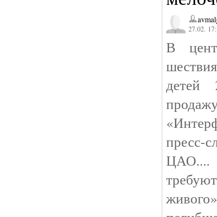
avmal
27.02. 17
В цен
шестви
детей 
продаж
«Интер
пресс
ЦАО...
требуют
живог
погибше