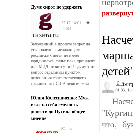
нервотре
Думе сирот не удержать
разверну
22.12 14:01 |
4383
Насче
Заложенный в проекте запрет на
усыновление американцами
марша
российских детей не имеет
юридической силы: пока президент
детей
или МИД не внесут в Госдуму этот
вопрос отдельным пунктом,
денонсация соответствующего
соглашения с США невозможна
Дмит
01.03. 16
Юлия Колесниченко: Муж
Насче
взял на себя смелость
"Кургин
донести до Путина общее
мнение
что, бу
Юлия