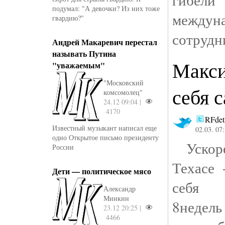
подумал: "А девочки? Из них тоже
междун
гвардию?"
сотрудн
Андрей Макаревич перестал
называть Путина
Макси
"уважаемым"
"Московский
себя 
комсомолец"
24.12 09:04 |
4170
RFdet
Известный музыкант написал еще
02.03. 07
одно Открытое письмо президенту
Ускоре
России
Техасе
Дети — политическое мясо
себя 
Александр
Минкин
8неде
23.12 20:25 |
4466