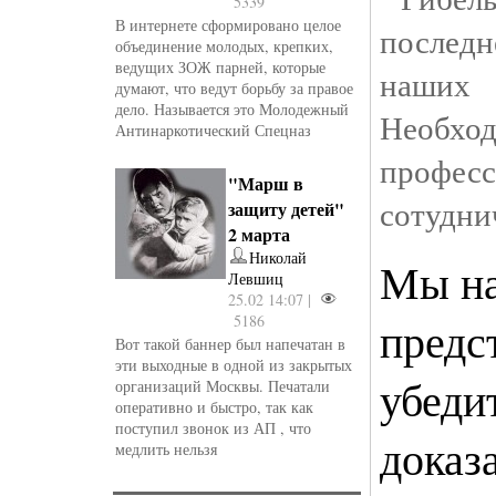
5339
В интернете сформировано целое
послед
объединение молодых, крепких,
ведущих ЗОЖ парней, которые
наши
думают, что ведут борьбу за правое
дело. Называется это Молодежный
Необ
Антинаркотический Спецназ
профес
"Марш в
сотудни
защиту детей"
2 марта
Николай
Мы на
Левшиц
25.02 14:07 |
5186
предс
Вот такой баннер был напечатан в
эти выходные в одной из закрытых
убеди
организаций Москвы. Печатали
оперативно и быстро, так как
поступил звонок из АП , что
доказ
медлить нельзя