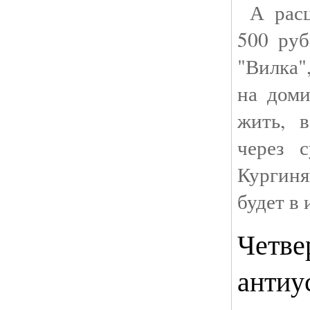
А расц
500 руб
"Вилка",
на дом
жить, 
через 
Кургиня
будет в
Четве
антиу