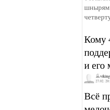
шныря
четверт
Кому 
подде
и его
vikin
27.02. 20
Всё п
мелоч