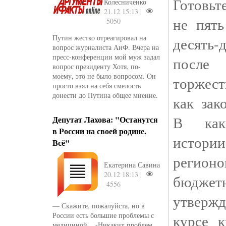
Готовьт
Колесниченко
21.12 15:13 |
не пять
5050
Путин жестко отреагировал на
десять
вопрос журналиста АиФ. Вчера на
пресс-конференции мой муж задал
после
вопрос президенту Хотя, по-
моему, это не было вопросом. Он
торжес
просто взял на себя смелость
донести до Путина общее мнение.
как зак
В как
Депутат Лахова: "Останутся
в России на своей родине.
истор
Всё"
регио
Екатерина Савина
20.12 18:13 |
бюджет
4556
утвержд
— Скажите, пожалуйста, но в
России есть большие проблемы с
курсе 
медициной... -Никаких проблем