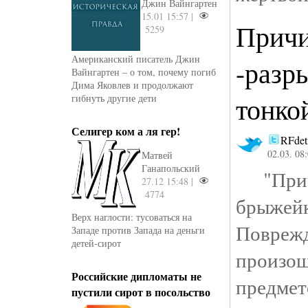
Джин Вайнгартен
15.01 15:57 |
Причи
5259
Американский писатель Джин
-разр
Вайнгартен – о том, почему погиб
Дима Яковлев и продолжают
тонко
гибнуть другие дети
Селигер ком а ля гер!
RFdet
02.03. 08
Матвей
Ганапольский
"Прич
27.12 15:48 |
4774
брыже
Верх наглости: тусоваться на
Повр
Западе против Запада на деньги
детей-сирот
произо
Российские дипломаты не
предме
пустили сирот в посольство