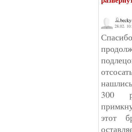
becky
28.02. 10
Спасиб
продол
подлец
отсоса
нашлись
300 р
примкну
этот б
оставл