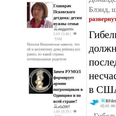
Главврач
Блэнд, ш
Псковского
разверну
детдома: детям
нужны семьи
miggerrtis
Гибел
2.03 12:40 |
5348
должн
Наталья Вишневская заявила, что
ей и коллективу дома ребенка все
равно, из какой страны
после
потенциальные родители
Зачем РУМОЛ
несча
формирует
армию
в СШ
погромщиков в
Одинцово и по
RFdet
всей стране?
02.03. 08
efa2007
1.03 15:35 |
Гибель