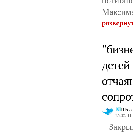
Максима
разверну
"бизн
детей
отчая
сопро
RFdet
26.02. 11
Закрыт