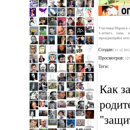
Участница Марша в з
4-летнего сына, 
зарождающийся мем.
Создан:
11.12.201
Просмотров:
12
Теги:
Как з
родит
"защи