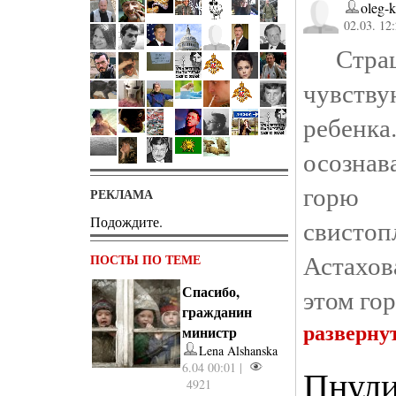
oleg-
02.03. 12
Страш
чувству
ребен
осозна
горю 
РЕКЛАМА
Подождите.
свист
Астахо
ПОСТЫ ПО ТЕМЕ
Спасибо,
этом гор
гражданин
разверну
министр
Lena Alshanska
6.04 00:01 |
Пнули
4921