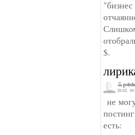
"бизнес
отчая
Слишк
отобрал
$.
лирик
golish
26.02. 10
не могу
постин
есть: