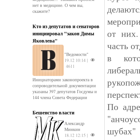
нет в медицине. О чем вы,
дела
скажите?
меропри
Кто из депутатов и сенаторов
от них
инициировал "закон Димы
Яковлева"
часть от
"Ведомости"
в кото
19.12 10:14 |
4611
либе
рукопож
Инициаторами законопроекта в
сопроводительной документации
перспе
указаны 397 депутатов Госдумы и
144 члена Совета Федерации
По адре
Бешенство власти
"анчоус
Александр
шубах"
Минкин
18.12 12:15 |