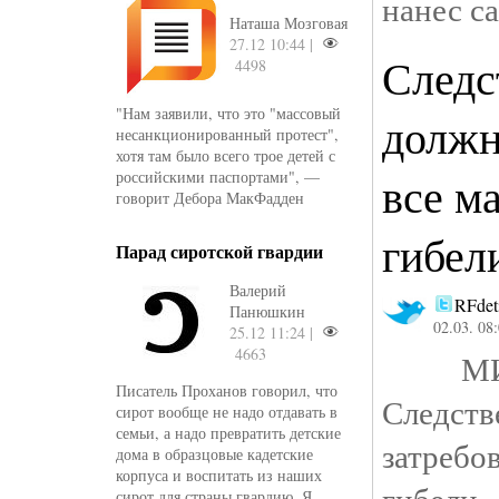
нанес са
Наташа Мозговая
27.12 10:44 |
Следс
4498
"Нам заявили, что это "массовый
должн
несанкционированный протест",
хотя там было всего трое детей с
российскими паспортами", —
все м
говорит Дебора МакФадден
гибел
Парад сиротской гвардии
Валерий
RFdet
Панюшкин
02.03. 08
25.12 11:24 |
4663
МИД,
Писатель Проханов говорил, что
Следст
сирот вообще не надо отдавать в
семьи, а надо превратить детские
затреб
дома в образцовые кадетские
корпуса и воспитать из наших
гибели
сирот для страны гвардию. Я