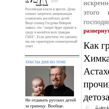
искренн
4355
Российская власть в ярости. Дума
этого 
спешит запретить американцам
усыновлять российских детей.
господи
Вице-спикер Госдумы Неверов
заявил, что "запрет будет принят в
разверну
среду и коснётся всех граждан
США". Если депутаты это сделают,
Как г
мы им гарантируем симметричный
ответ
Химка
ТЕКСТЫ ДНЯ ПО ТЕМЕ
Астах
прочи
детоз
Не отдавать русских детей
за границу. Вообще.
oleg-