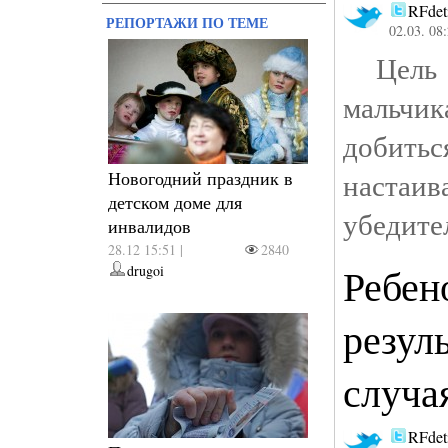
RFdet
РЕПОРТАЖИ ПО ТЕМЕ
02.03. 08
Цель р
мальчик
добить
настаи
Новогодний праздник в
детском доме для
убедите
инвалидов
28.12 15:51 |
2840
Ребен
drugoi
резул
случа
RFdet