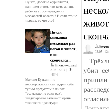
Ну что, дорогие журналисты,
неско
напишем о том, что такое жизнь
ребенка в госучереждении
московской области? И если это не
живот
тюрьма, то что это?
Пнули
сконча
мальчика
несколько раз
limon
ногой в живот,
02.03. 12
и он
Трёхле
скончался...
limonov-eduard
убил се
2.03 16:03 |
4846
приш
Максим Кузьмин по
неосторожности сам ударил себя
рассле
тупым предметом в живот,
"возможно не один раз",-
огласи
хладнокровно замечают жрецы
техасского правосудия
Доналд