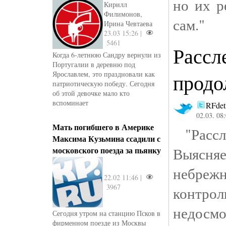
но их р
Кирилл
Филимонов,
сам."
Ирина Чевтаева
23.03 15:26 |
5461
Рассл
Когда 6-летнюю Сандру вернули из
Португалии в деревню под
Ярославлем, это праздновали как
продо
патриотическую победу. Сегодня
об этой девочке мало кто
вспоминает
RFdet
02.03. 08
Мать погибшего в Америке
"Рассл
Максима Кузьмина ссадили с
Выясня
московского поезда за пьянку
небре
22.02 11:46 |
3967
контрол
недосмо
Сегодня утром на станцию Псков в
фирменном поезде из Москвы