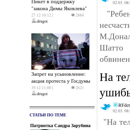
Пикет в поддержку
02.03. 08
"закона Димы Яковлева"
"Ребен
27.12 10:12 |
2884
drugoi
несчас
М.Донал
Шатто 
обвинен
На те
Запрет на усыновление:
акция протеста у Госдумы
ушиб
19.12 11:00 |
2621
drugoi
RFdet
02.03. 08
СТАТЬИ ПО ТЕМЕ
"На тел
Патриотка Сандра Зарубина