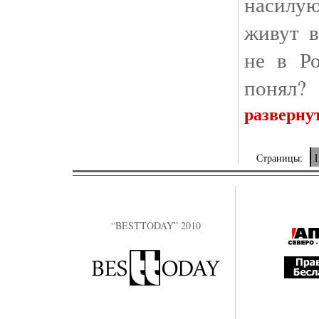
насилу
живут в
не в Р
понял?
разверну
1
Страницы:
“BESTTODAY” 2010