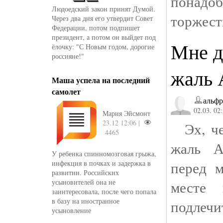
понад
Людоедский закон принят Думой.
торжест
Через два дня его утвердит Совет
Федерации, потом подпишет
президент, а потом он выйдет под
Мне д
ёлочку: "С Новым годом, дорогие
россияне!"
жаль А
Маша успела на последний
самолет
альфр
02.03. 02
Мария Эйсмонт
23.12 12:06 |
Эх, че
4465
жаль А
У ребенка спинномозговая грыжа,
перед м
инфекция в почках и задержка в
развитии. Российских
усыновителей она не
месте 
заинтересовала, после чего попала
в базу на иностранное
подлеч
усыновление