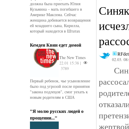
должна была приехать Юлия
Синя
Кузьмина – мать погибшего в
Америке Максима. Сейчас
женщина добивается возвращения
исчез
ей младшего сына, Кирилла,
который находится в Штатах
рассо
Кемден Квин едет домой
RFdet
The New Times
02.03. 08
22.01 15:38 |
Синяк
3789
рассоса
Первый ребенок, чье усыновление
было под угрозой после принятия
родите
"закона подлецов", смог уехать к
новым родителям в США
отк
"Я молю русских людей о
претен
прощении..."
жертвой