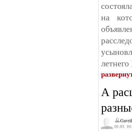
состоял
на кот
объя
расс
усынов
летнего
разверну
А рас
разны
Gavri
01.03. 10