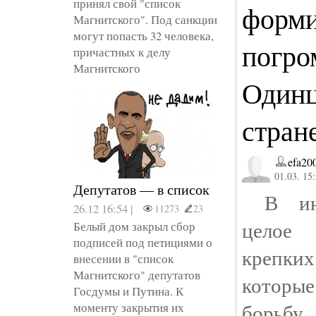
принял свой "список
форми
Магнитского". Под санкции
могут попасть 32 человека,
погро
причастных к делу
Магнитского
Одинц
стран
efa20
01.03. 15
Депутатов — в список
В инт
26.12 16:54 |
11273
23
целое 
Белый дом закрыл сбор
подписей под петициями о
крепки
внесении в "список
Магнитского" депутатов
которы
Госдумы и Путина. К
борьбу
моменту закрытия их