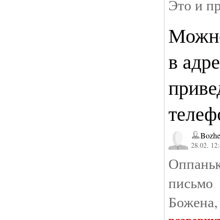
Это и п
Можно
в адр
приве
телеф
Bozhe
28.02. 12
Оппань
письмо 
Божена,
разверну