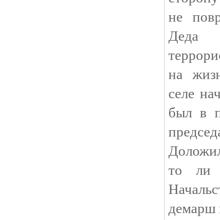
не повр
Деда 
террор
на жизн
селе на
был в п
председ
Доложил
то ли 
Началь
демарш 