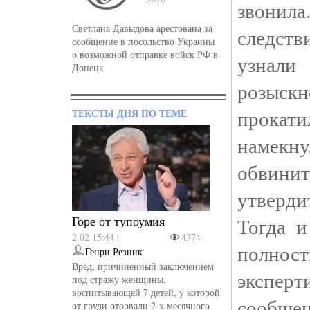
звонила
Светлана Давыдова арестована за
следств
сообщение в посольство Украины
о возможной отправке войск РФ в
узнали 
Донецк
розыс
прокат
ТЕКСТЫ ДНЯ ПО ТЕМЕ
намек
обвин
утверди
Горе от тупоумия
Тогда и
2.02 15:44 |
4374
полнос
Генри Резник
Вред, причиненный заключением
экспер
под стражу женщины,
воспитывающей 7 детей, у которой
сообще
от груди оторвали 2-х месячного