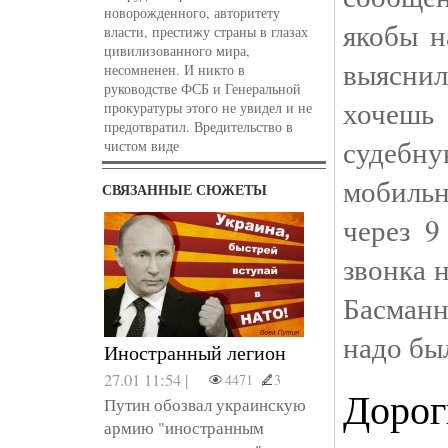
новорожденного, авторитету
якобы н
власти, престижу страны в глазах
цивилизованного мира,
выяснил
несомненен. И никто в
руководстве ФСБ и Генеральной
хочешь
прокуратуры этого не увидел и не
предотвратил. Вредительство в
судебн
чистом виде
мобиль
СВЯЗАННЫЕ СЮЖЕТЫ
через 9
звонка 
Басман
надо бы
Иностранный легион
27.01 11:54 |
4471
3
Дорог
Путин обозвал украинскую
армию "иностранным