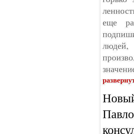
ленност
еще ра
подпиш
людей
произв
значени
разверну
Новый
Павло
консу