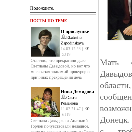
Подождите.
ПОСТЫ ПО ТЕМЕ
О прослушке
Ekaterina
Zapodinskaya
14.03 12:53 |
5319
Мать с
Отлично, что прекратили дело
Светланы Давыдовой, но вот что
Давыдо
мне сказал знакомый прокурор о
причинах прекращения дела
области
Инна Демидова
сообщен
Ольга
Романова
возмож
11.02 21:47 |
6119
Донецк.
Светлана Давыдова и Анатолий
Горлов почувствовали неладное,
с тре
когда их девочки-отличницы Света