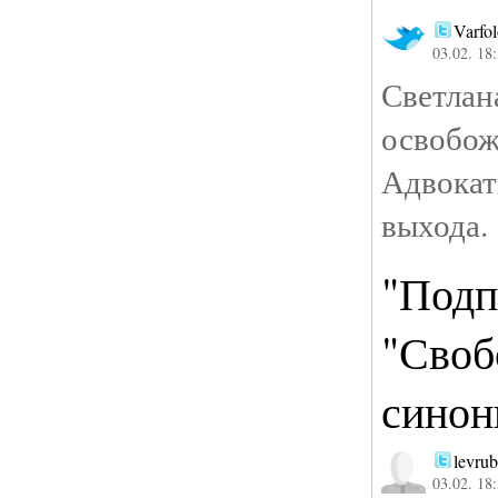
Varfo
03.02. 18
Светл
освобож
Адвока
выхода.
"Подп
"Своб
сино
levrub
03.02. 18