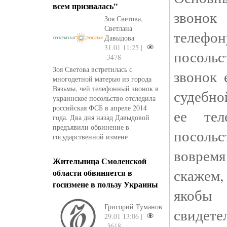
всем призналась"
звонок
Зоя Светова,
Светлана
телефон
Давыдова
31.01 11:25 |
посоль
3478
Зоя Светова встретилась с
звонок 
многодетной матерью из города
Вязьмы, чей телефонный звонок в
судебно
украинское посольство отследила
российская ФСБ в апреле 2014
ее те
года. Два дня назад Давыдовой
предъявили обвинение в
посол
государственной измене
вовремя
Жительница Смоленской
скажем,
области обвиняется в
госизмене в пользу Украины
якобы
Григорий Туманов
свидетел
29.01 13:06 |
3618