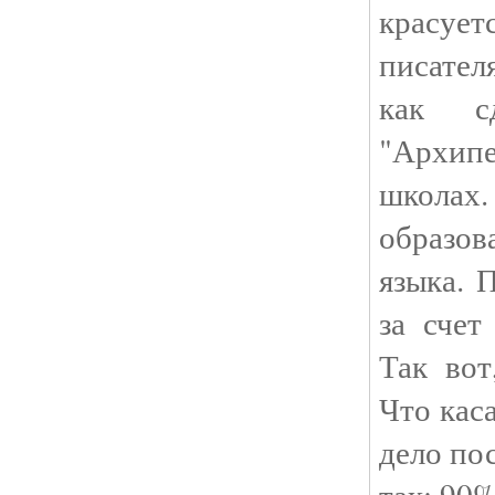
красует
писател
как с
"Архипе
школах
образо
языка. 
за счет
Так вот
Что кас
дело по
так: 90%