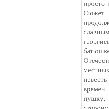
просто 
Сюже
продол
славн
георгие
батю
Отече
местных
невест
време
пушку,
сторону