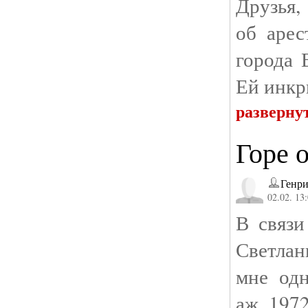
Друзья,
об арес
города 
Ей инкр
разверну
Горе 
Генри
02.02. 13
В связи
Светла
мне одн
аж 1972