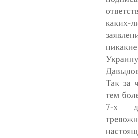
ответс
каких-л
заявле
никаки
Украин
Давыдов
Так за 
тем бол
7-х д
тревож
настоя