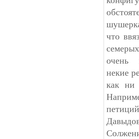
обсто
шушерк
что ввя
семеры
очень 
некие р
как ни
Наприм
петиц
Давыд
Солжени