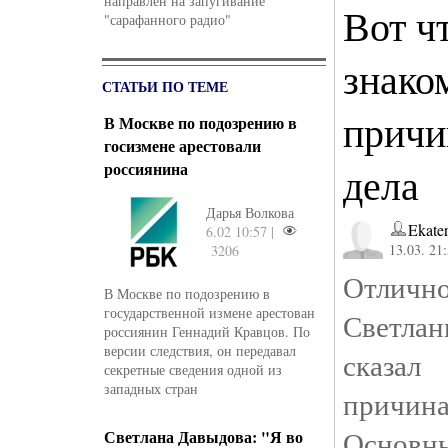
направлен на запугивание
Вот ч
"сарафанного радио"
знако
СТАТЬИ ПО ТЕМЕ
причи
В Москве по подозрению в
госизмене арестовали
россиянина
дела
Дарья Волкова
Ekate
6.02 10:57 |
13.03. 21
3206
Отличн
В Москве по подозрению в
государственной измене арестован
Светлан
россиянин Геннадий Кравцов. По
версии следствия, он передавал
сказа
секретные сведения одной из
западных стран
причи
Основн
Светлана Давыдова: "Я во