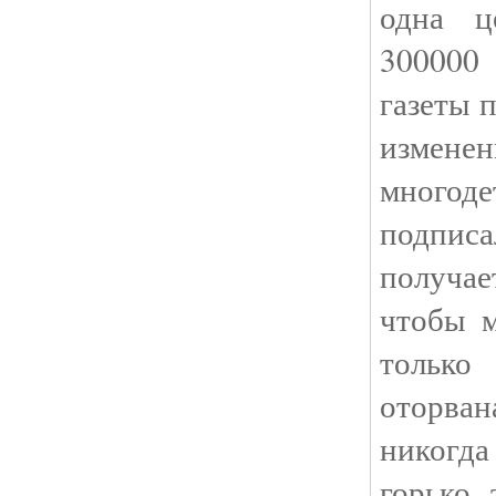
одна ц
300000
газеты 
измен
много
подпис
получа
чтобы м
только
оторва
никогда
горько