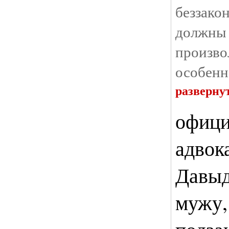
беззак
должны 
произво
особенн
разверну
офиц
адвок
Давыд
мужу,