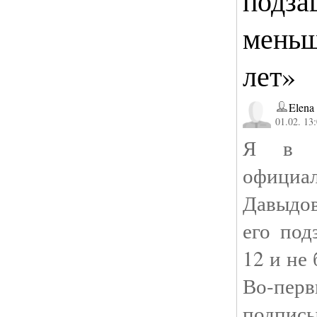
подза
меньш
лет»
Elena
01.02. 13
Я в ш
офици
Давыдо
его под
12 и не 
Во-перв
подписы