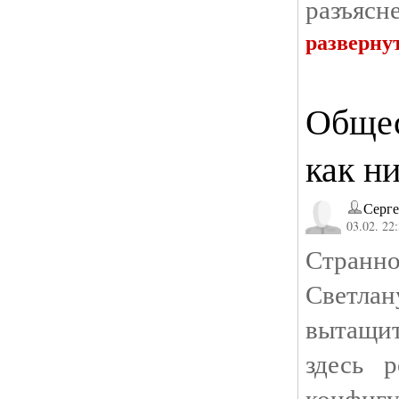
разъясн
разверну
Общес
как н
Серге
03.02. 22
Странно
Светл
вытащит
здесь 
конф