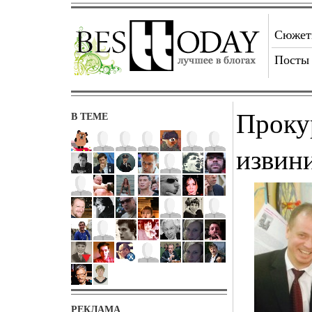
Сюже
Посты
Проку
В ТЕМЕ
извин
РЕКЛАМА