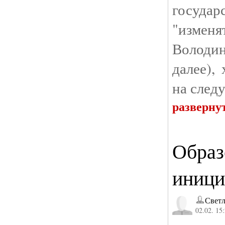
госуда
"измен
Володин
далее),
на след
разверну
Образ
иници
Светл
02.02. 15