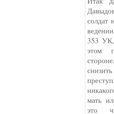
Итак д
Давыдо
солдат 
ведении
353 УК,
этом п
сторон
снизить
престу
никаког
мать ил
это ч