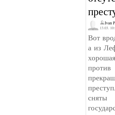
прест
Ivan 
13.03. 10
Вот вро
а из Ле
хороша
проти
прекращ
престу
сняты 
госуд