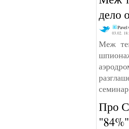
дело 
Pavel
03.02. 18
Меж те
шпиона
аэродро
разглаш
семинар
Про С
"84%"