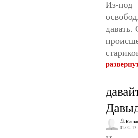
Из-по
освобод
давать.
происше
старико
разверну
давай
Давы
Roman
01.02. 13