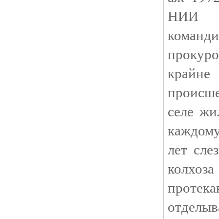
НИИ 
команд
прокур
крайн
происше
селе жи
каждому
лет сле
колхо
протека
отделы