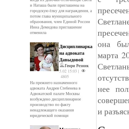
и Наташа были приглашены на
пресече
городскую ёлку для награждения, а
потом глава муниципального
Светлан
образования, член Единой России
Инна Демидова приглашение
пресече
отменила
она бы
Дисциплинарка
марта 2
на адвоката
Давыдовой
Светлан
Генри Резник
5.02 15:03 |
отсутст
4805
На прежнего назначенного
нее пол
адвоката Андрея Стебенева в
Адвокатской палате Москвы
соверше
возбуждено дисциплинарное
производство по факту
и разъяс
ненадлежащего оказания
юридической помощи