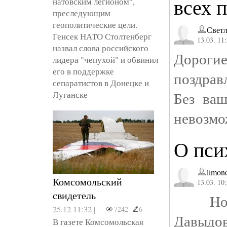
всех 
натовским легионом",
преследующим
геополитические цели.
Светл
Генсек НАТО Столтенберг
13.03. 11
назвал слова российского
Дорог
лидера "чепухой" и обвинил
его в поддержке
поздрав
сепаратистов в Донецке и
Без ва
Луганске
невозм
О пси
limon
Комсомольский
13.03. 10
свидетель
Ново
25.12 11:32 |
7242
6
Давыдо
В газете Комсомольская