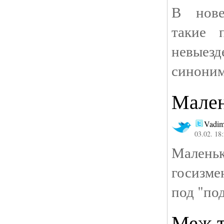
В нове
такие 
невыез
синоним
Мален
Vadim
03.02. 18
Малень
госизме
под "по
Меж т