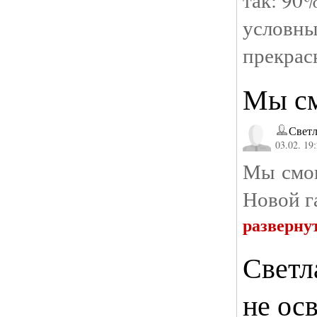
условн
прекрас
Мы с
Светл
03.02. 19
Мы смог
Новой г
разверну
Светл
не ос