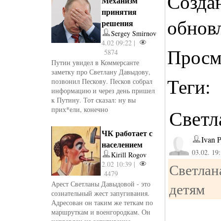
Созда
Механизм
принятия
обнов
решения
Sergey Smirnov
4.02 09:22 |
Просм
5874
Путин увидел в Коммерсанте
заметку про Светлану Давыдову,
Теги:
позвонил Пескову. Песков собрал
информацию и через день пришел
к Путину. Тот сказал: ну вы
прих*ели, конечно
Светл
ЧК работает с
Ivan 
населением
03.02. 19
Kirill Rogov
2.02 10:39 |
Светлан
4479
Арест Светланы Давыдовой - это
детям
сознательный жест запугивания.
Адресован он таким же теткам по
маршруткам и военгородкам. Он