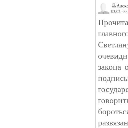
Алек
03.02. 00
Прочита
главног
Светл
очевид
закона 
подпис
госуда
говорит
боротьс
развя