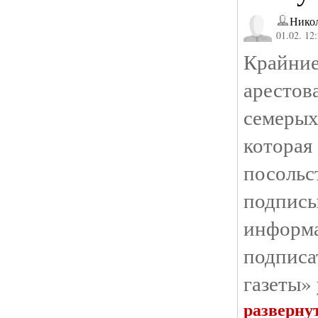
Нико
01.02. 12
Крайни
аресто
семерых
которая
посольс
подпис
инфор
подпис
газеты»
разверну