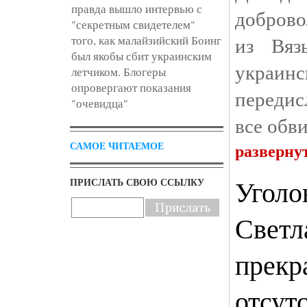
правда вышло интервью с
доброво
"секретным свидетелем"
из Вяз
того, как малайзийский Боинг
был якобы сбит украинским
украи
летчиком. Блогеры
опровергают показания
переди
"очевидца"
все обв
САМОЕ ЧИТАЕМОЕ
разверну
Уголо
ПРИСЛАТЬ СВОЮ ССЫЛКУ
Светл
прекр
отсут