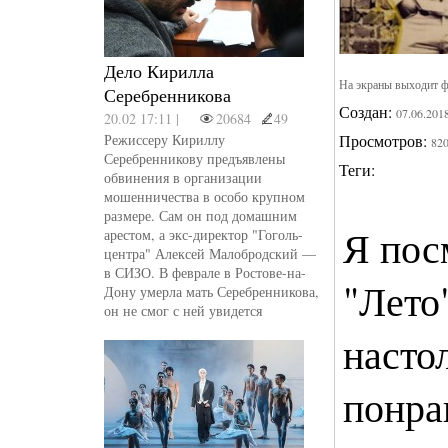
Дело Кирилла
На экраны выходит ф
Серебренникова
Создан:
07.06.201
20.02 17:11 |
20684
49
Режиссеру Кириллу
Просмотров:
82
Серебренникову предъявлены
Теги:
обвинения в организации
мошенничества в особо крупном
размере. Сам он под домашним
Я пос
арестом, а экс-директор "Гоголь-
центра" Алексей Малобродский —
в СИЗО. В феврале в Ростове-на-
"Лето
Дону умерла мать Серебренникова,
он не смог с ней увидется
насто
понрав