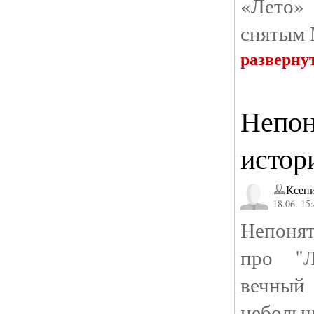
«Лето»
снятым
разверну
Непон
истор
Ксени
18.06. 15
Непоня
про "Л
вечный
небол