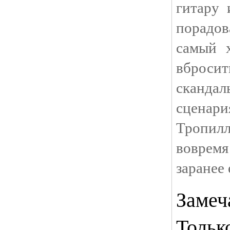
гитару 
порадо
самый 
вброси
сканд
сцена
Тропи
воврем
заранее
Замеч
Тольк