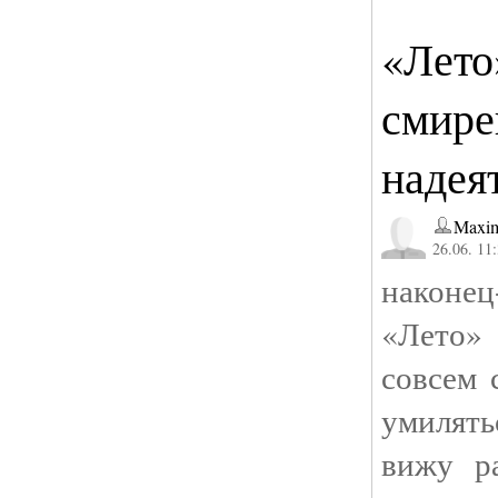
«Лето
смире
надея
Maxi
26.06. 11
наконе
«Лето
совсем 
умилят
вижу р