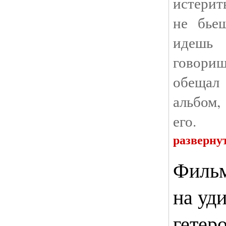
истерит
не бье
идешь
говор
обещал
альбом,
его.
разверну
Фильм
на уд
гетер