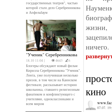
государственных театров", частью
Науме
которой стало дело Серебренникова
и Апфельбаум
биогра
жизни
зацеп
ничего.
"Ученик" Серебренникова
разверну
18.10 11:04 |
4643
6
Блогеры обсуждают новый фильм
Кирилла Серебренникова "Ученик".
прост
Лента, уже получившая несколько
призов, в том числе на Каннском
фестивале, рассказывает историю
кино
школьника, ставшего религиозным
фанатиком и конфликтующего с
учителями, одноклассниками и
www.fac
всем миром
07.07. 19