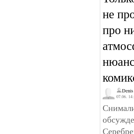
не пр
про ни
атмос
нюанс
комик
Denis
07.06. 14
Снима
обсуж
Серебре