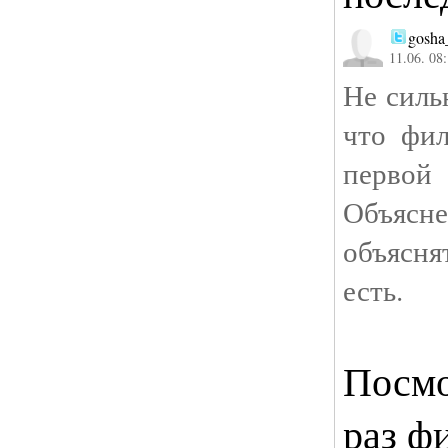
gosha
11.06. 08
Не силь
что фи
первой
Объясн
объясня
есть.
Посмо
раз ф