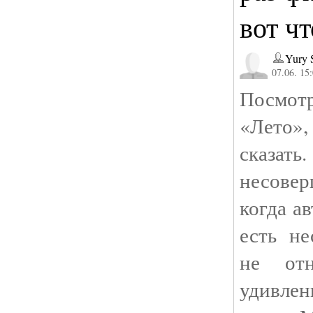
вот чт
Yury 
07.06. 15
Посмотр
«Лето
сказат
несовер
когда а
есть не
не от
удивле