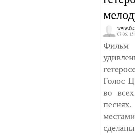
мелод
www.fac
07.06. 15
Фильм
удив
гетерос
Голос Ц
во все
песня
местам
сделаны