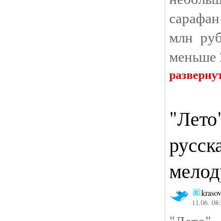
сарафан
млн руб
меньше 
разверну
"Лето
русск
мелод
kraso
11.06. 08
"Лето