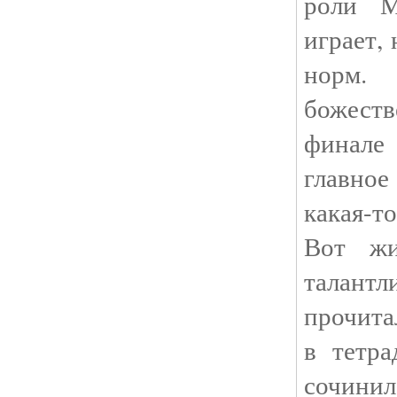
роли 
играет,
норм. 
божеств
финал
главное
какая-т
Вот ж
талан
прочита
в тетра
сочин