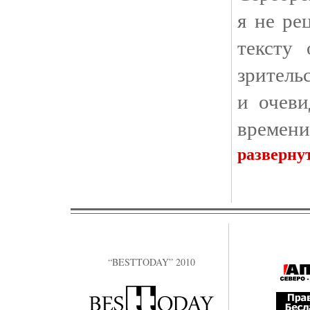
я не ре
тексту
зритель
и очев
времени
разверну
“BESTTODAY” 2010