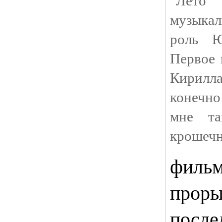
музыкал
роль Ю
Первое 
Кирилл
конечно
мне т
крошечн
фильм
проры
после