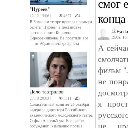
смог 
"Нуреев"
конца
12.12 15:06 |
4827
4
В Большом театре прошла премьера
балета "Нуреев" в постановке
Fyodo
арестованного Кирилла
15.08. 16
Серебренникова. Ее посетили все
— от Абрамовича до Эрнста
А сейча
смолчат
фильм "
не понр
досмотр
Дело театралов
27.10 20:03 |
5311
5
я прос
Следственный комитет 26 октября
задержал директора Российского
русског
академического молодежного театра
Софью Апфельбаум. В соцсетях
не нр
обсуждают "кампанию против