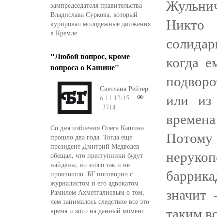
Жульнич
зампредседателя правительства
Владислава Суркова, который
Никто 
курировал молодежные движения
в Кремле
солидар
"Любой вопрос, кроме
когда е
вопроса о Кашине"
подворо
Светлана Рейтер
или из
6.11 12:45 |
3714
времен
Со дня избиения Олега Кашина
Потому 
прошло два года. Тогда еще
президент Дмитрий Медведев
нерукоп
обещал, что преступники будут
найдены, но этого так и не
баррика
произошло. БГ поговорил с
журналистом и его адвокатом
значит
Рамилем Ахметгалиевым о том,
чем занималось следствие все это
таким в
время и кого на данный момент