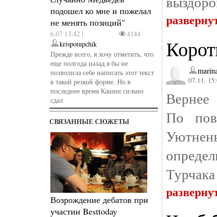
выздоро
подошел ко мне и пожелал
разверну
не менять позиций"
6.07 13:42 |
4144
Корот
krispotupchik
Прежде всего, я хочу отметить, что
еще полгода назад я бы не
marin
позволила себе написать этот текст
07.11. 15
в такой резкой форме. Но в
последнее время Кашин сильно
Вернее 
сдал
По пов
СВЯЗАННЫЕ СЮЖЕТЫ
Уютнен
опреде
Турчака
разверну
Возрождение дебатов при
участии Besttoday