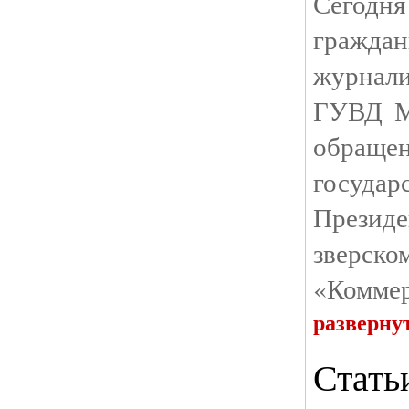
Сегод
гражда
журнали
ГУВД Мо
обращ
госуда
Президе
зверск
«Коммер
разверну
Стать