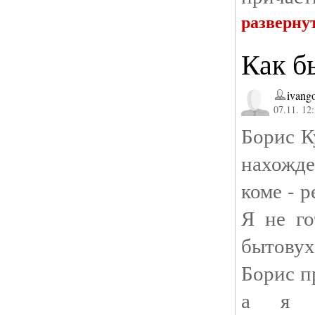
разверну
Как б
ivang
07.11. 12
Борис К
нахожд
коме - р
Я не го
бытовух
Борис п
а я н