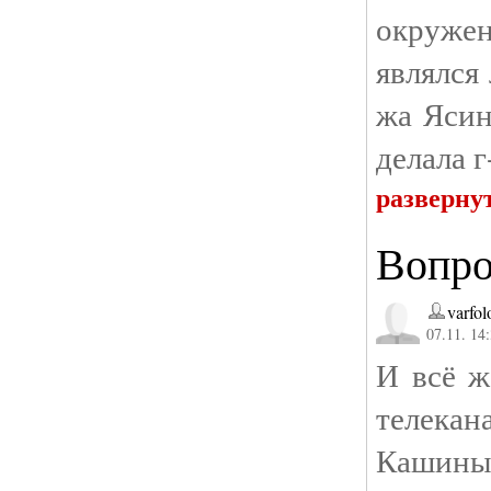
окруже
являлся
жа Ясин
делала 
разверну
Вопр
varfo
07.11. 14
И всё ж
телек
Кашины