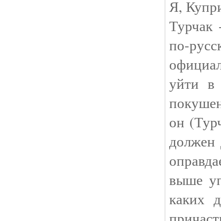
Я, Купр
Турчак 
по-ру
официа
уйти в 
покушен
он (Тур
должен 
оправда
выше уп
каких д
причаст