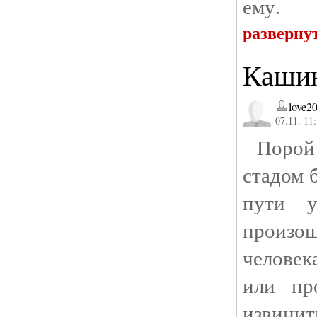
ему.
разверну
Кашин
love2
07.11. 11
Порой 
стадом 
пути у
произ
человек
или пр
извини