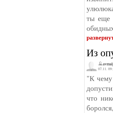
улюлюка
ты еще 
обидных
разверну
Из оп
avmal
07.11. 09
"К чему 
допусти
что ник
боролс