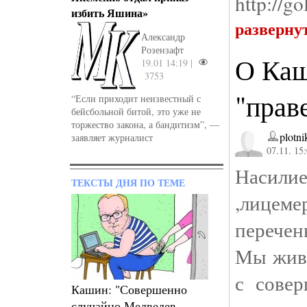
http://g
избить Яшина»
разверну
Александр
Розензафт
О Каш
19.01 14:19 |
3753
"прав
“Если приходит неизвестный с
бейсбольной битой, это уже не
торжество закона, а бандитизм”, —
plotni
заявляет журналист
07.11. 15
Насилие 
ТЕКСТЫ ДНЯ ПО ТЕМЕ
,лицеме
перечен
Мы живе
с сове
Кашин: "Совершенно
случайно Медведев