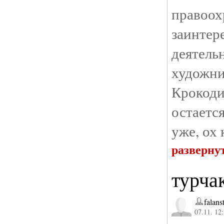
прав
заинт
деятель
художн
Крокоди
остаетс
уже, ох 
разверну
турчак
falans
07.11. 12