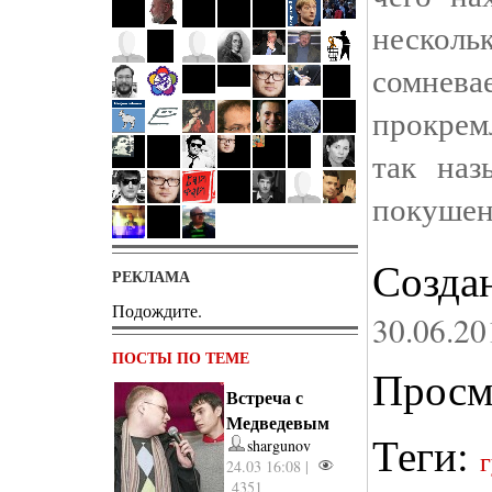
несколь
сомнев
прокрем
так наз
покушен
Созда
РЕКЛАМА
Подождите.
30.06.20
ПОСТЫ ПО ТЕМЕ
Просм
Встреча с
Медведевым
Теги:
shargunov
24.03 16:08 |
4351