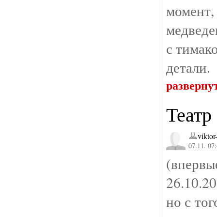
момент
медведе
с тимак
детали.
разверну
Театр 
viktor
07.11. 07
(впер
26.10.2
но с то