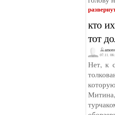
разверну
кто и
тот д
amoro
07.11. 08
Нет, к 
толков
котору
Митина
турчако
оборзе