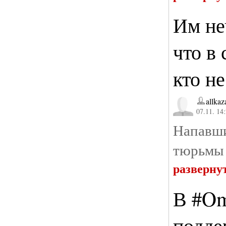
Им не
что в 
кто не
allkaz
07.11. 14
Напавши
тюрьмы h
разверну
В #Om
подде