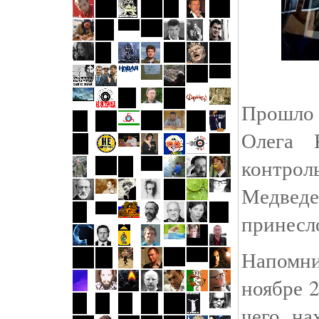
Прошло 
Олега 
контрол
Медвед
принесло
Напомни
ноябре 2
чего на