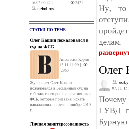
16.02 00:47 |
2421
Ну, то
nazbol-rost
отступ
пройде
СТАТЬИ ПО ТЕМЕ
делам.
Олег Кашин пожаловался в
суд на ФСБ
разверну
Анастасия Корня
Олег 
13.11 11:29 |
2963
becky
Журналист Олег Кашин
пожаловался в Басманный суд на
07.11. 15
саботаж со сто­роны оперативников
Почему-
ФСБ, которые призваны искать
нападавших на него в ноябре 2010
ГУВД пр
г.
Бурную 
Личная заинтересованность