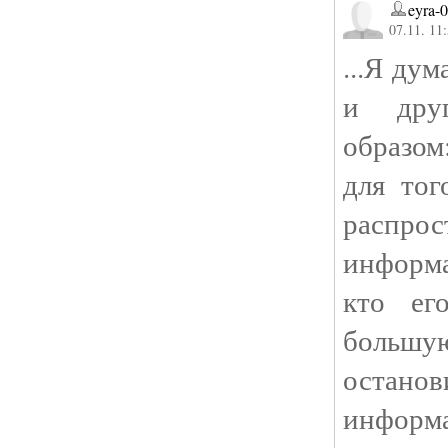
eyra-
07.11. 11
...Я ду
и дру
образом
для тог
распро
информа
кто ег
большу
остан
информа