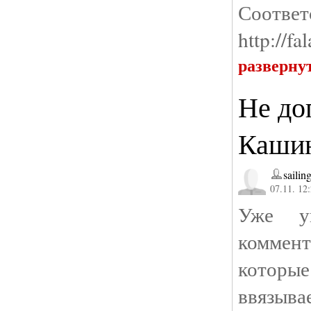
Соотв
http://f
разверну
Не до
Каши
sailin
07.11. 12
Уже уп
коммен
которы
ввязыв