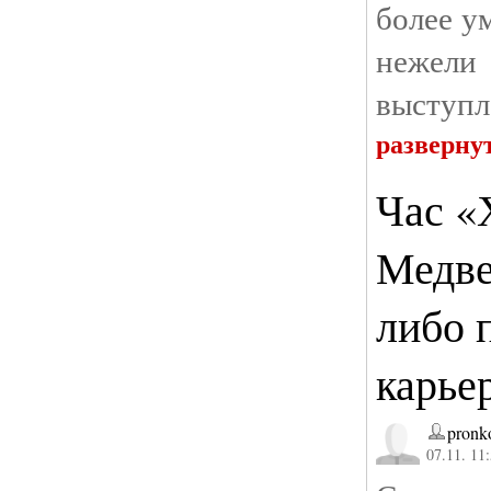
более у
неж
выступл
разверну
Час «
Медве
либо 
карье
pronk
07.11. 11