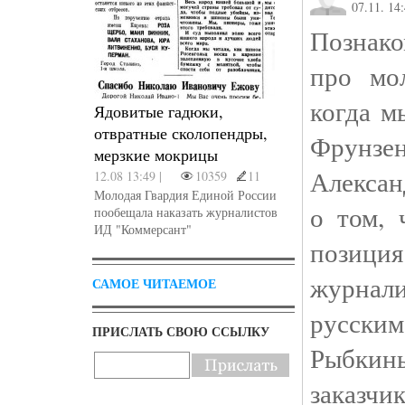
07.11. 14
Познако
про мо
когда м
Ядовитые гадюки,
отвратные сколопендры,
Фрунзе
мерзкие мокрицы
Алексан
12.08 13:49 |
10359
11
Молодая Гвардия Единой России
о том, 
пообещала наказать журналистов
ИД "Коммерсант"
позици
журнал
САМОЕ ЧИТАЕМОЕ
русски
ПРИСЛАТЬ СВОЮ ССЫЛКУ
Рыбки
заказч