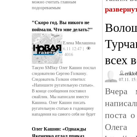
можно считать главным
разверну
подозреваемым
"Скоро год. Вы никого не
Волош
поймали. Что мне делать?"
Турча
Елена Милашина
6.11 12:47 |
4016
всех 
Такую SMSку Олег Кашин послал
erikl
следователю Сергею Голкину.
Следователь Голкин ответил:
07.11. 15
«Напишите ругательную статью».
Вчера 
В конце сообщения поставил
смайлик. Мы написали вместо
написал
Кашина. Олег Кашин писать
ругательную статью в годовщину
поста о
нападения на самого себя не будет
Ол
Олег Кашин: «Однажды
Якеменко отдал приказ