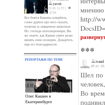
интерв
yarosh
мнению 
21.01 11:57 |
4729
http://w
Все боятся Кашина оскорбить,
слово дурное про него сказать,
DocsID
почитая за священное животное.
Но, господа оппозиционеры, Вы
разверну
же знаете, как Кашин умеет резко
менять свою позицию. Дождетесь
еще его благодарности.
***
РЕПОРТАЖИ ПО ТЕМЕ
ivand
07.11. 15
Шел по 
человек
Во врем
Олег Кашин в
подивил
Екатеринбурге