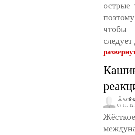
острые 
поэтому 
чтобы 
следует 
разверну
Кашин
реакц
varfo
07.11. 12
Жёсткое
междуна