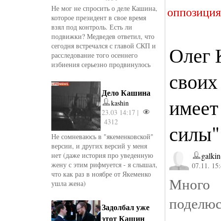
Не мог не спросить о деле Кашина,
оппозиция
которое президент в свое время
взял под контроль. Есть ли
подвижки? Медведев ответил, что
сегодня встречался с главой СКП и
Олег 
расследование того осеннего
избиения серьезно продвинулось
своих
Дело Кашина
имеет
kashin
23.03 14:17 |
4312
силы"
Не сомневаюсь в "якеменковской"
версии, и других версий у меня
нет (даже история про уведенную
galkin
жену с этим рифмуется - я слышал,
07.11. 15
что как раз в ноябре от Якеменко
Много 
ушла жена)
поделю
Задолбал уже
этот Кашин