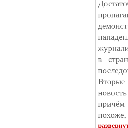
Достат
пропа
демонст
напад
журнали
в стра
послед
Вторые
новость
причём
похоже,
разверну