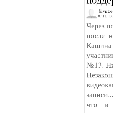
victor
07.11. 13
Через п
после н
Кашин
участни
№13. Ни
Незакон
видеока
записи.
что в 