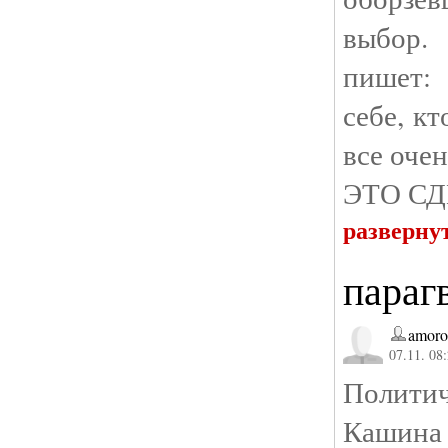
выбор.
пишет: 
себе, кт
все оче
ЭТО С
разверну
парагв
amoro
07.11. 08
Полити
Кашина