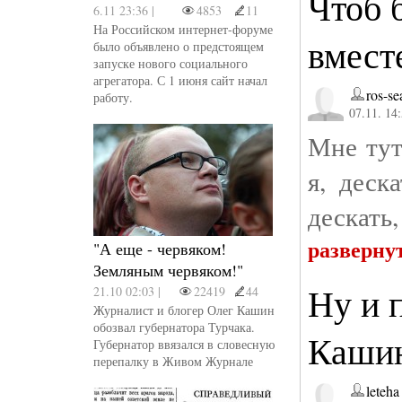
Чтоб 
6.11 23:36 |
4853
11
На Российском интернет-форуме
вмест
было объявлено о предстоящем
запуске нового социального
агрегатора. С 1 июня сайт начал
ros-se
работу.
07.11. 14
Мне тут
я, деск
дескать
разверну
"А еще - червяком!
Земляным червяком!"
Ну и 
21.10 02:03 |
22419
44
Журналист и блогер Олег Кашин
обозвал губернатора Турчака.
Каши
Губернатор ввязался в словесную
перепалку в Живом Журнале
leteha