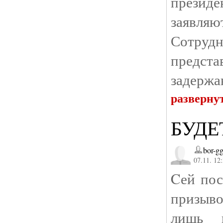
презид
заявля
Сотруд
предст
задержан
разверну
БУДЕ
bor-g
07.11. 12
Cей пос
призыво
лишь 