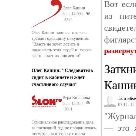
Вот есл
Олег Кашин
из пит
6.11 14:55 |
3374
свидет
Олег Кашин написал текст на
фиглярс
третью годовщину покушения:
"Власть не хочет ловить и
разверну
наказывать этих людей и, скорее
всего, знает их поименно"
Заткн
Олег Кашин: "Следователь
сидит в кабинете и ждет
Кашин
счастливого случая"
Вера Кичанова
a-elis
6.11 13:01 |
07.11. 15
3061
"Журнал
Официальное расследование дела
— это 
за последний год не продвинулось,
несмотря на отставку с поста