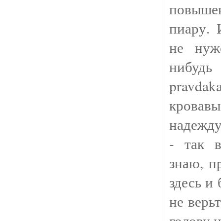
повыше
пиару. 
не нуж
нибудь
pravda
кровав
надежду
- так в
знаю, п
здесь и 
не верь
голову 