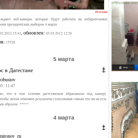
Источник
уждают веб-камеры, которые будут работать на избирательных
ремя президентских выборов 4 марта
, обновлен:
.02.2012 15:43
05.03.2012 12:20
ов:
15528
ы
5 марта
с в Дагестане
robustov
03. 11:47
ю, что в том селении дагестанском вбрасывали под камеру
тобы потом отменить результаты голосования самым что ни на есть
ым образом. *****
4 марта
mironov_ru