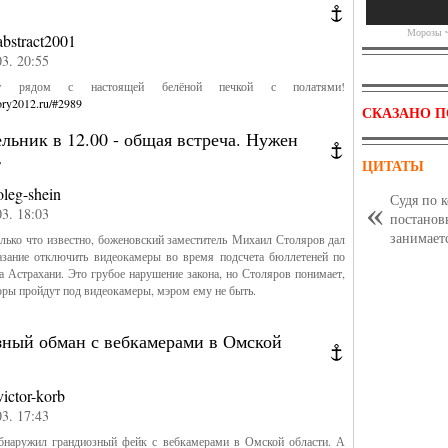
Морозы ч
abstract2001
03. 20:55
т рядом с настоящей белёной печкой с полатями!
ory2012.ru/#2989
СКАЗАНО П
льник в 12.00 - общая встреча. Нужен
т
ЦИТАТЫ
oleg-shein
Судя по 
03. 18:03
постанов
занимает
лько что известно, боженовский заместитель Михаил Столяров дал
казание отключить видеокамеры во время подсчета бюллетеней по
 Астрахани. Это грубое нарушение закона, но Столяров понимает,
оры пройдут под видеокамеры, мэром ему не быть.
зный обман с вебкамерами в Омской
victor-korb
03. 17:43
наружил грандиозный фейк с вебкамерами в Омской области. А