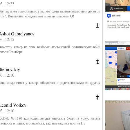
03. 12:23
е так и нет трансляции с участков, хотя заранее заключили договор
мом". Вчера они передали нам и логин и пароль- О!
Ashot Gabrelyanov
03. 12:15
ичеству камер на этих выборах, постановкой политических войн
тивен Спилберг
dternovskiy
03. 12:10
ане люди стоят у камер, общаются с родственниками из других
Leonid Volkov
03. 12:10
0id: №1380 комиссия, не дав опустить бюлл. в урну, начала
вопроса о призн. его недейств, т.к. там надпись против Пу