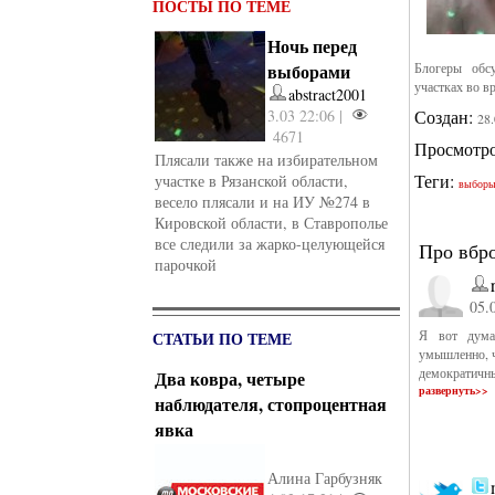
ПОСТЫ ПО ТЕМЕ
Ночь перед
выборами
Блогеры обс
участках во в
abstract2001
3.03 22:06 |
Создан:
28
4671
Просмотр
Плясали также на избирательном
Теги:
участке в Рязанской области,
выбор
весело плясали и на ИУ №274 в
Кировской области, в Ставрополье
все следили за жарко-целующейся
Про вбро
парочкой
05.
Я вот дума
СТАТЬИ ПО ТЕМЕ
умышленно, ч
демократичн
Два ковра, четыре
развернуть>>
наблюдателя, стопроцентная
явка
Алина Гарбузняк