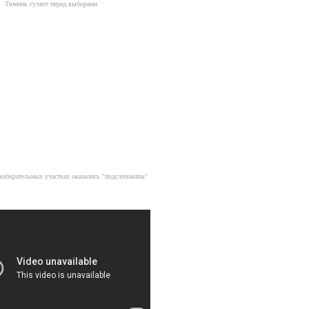
Тюмень гуляет перед выборами
избирательных участках оказались "подслеповаты"