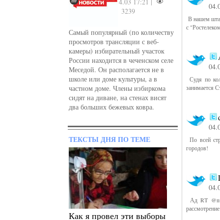
4.03 17:21 |
04.
3239
В нашем штаб
с "Ростелеко
Самый популярный (по количеству
просмотров трансляции с веб-
камеры) избирательный участок
России находится в чеченском селе
04.
Меседой. Он располагается не в
школе или доме культуры, а в
Судя по кол
частном доме. Члены избиркома
занимается С
сидят на диване, на стенах висят
два больших бежевых ковра.
04.
ТЕКСТЫ ДНЯ ПО ТЕМЕ
По всей стр
городов!
04.
Ад RT @nucl
рассмотрение 
Как я провел эти выборы