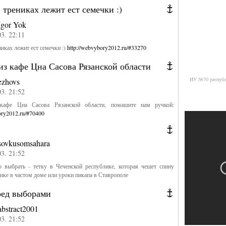
трениках лежит ест семечки :)
Igor Yok
03. 22:11
иках лежит ест семечки :)
http://webvybory2012.ru/#33270
з кафе Цна Сасова Рязанской области
ИУ №70 республи
ezhovs
03. 21:52
кафе Цна Сасова Рязанской области, помашите нам ручкой:
ory2012.ru/#70400
sovkusomsahara
03. 21:52
о выбрать - тетку в Чеченской республике, которая чешет спину
уике в частом доме или уроки пикапа в Ставрополе
ред выборами
abstract2001
03. 21:52