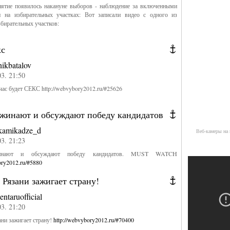
нятие появилось накануне выборов - наблюдение за включенными
и на избирательных участках: Вот записали видео с одного из
бирательных участков:
кс
nikbatalov
03. 21:50
йчас будет СЕКС http://webvybory2012.ru/#25626
жинают и обсуждают победу кандидатов
kamikadze_d
Веб-камеры на 
03. 21:23
нают и обсуждают победу кандидатов. MUST WATCH
ory2012.ru/#5880
 Рязани зажигает страну!
lentaruofficial
03. 21:20
ани зажигает страну!
http://webvybory2012.ru/#70400