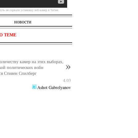
уть не сорвали установку веб-камер в Чечне
новости
О ТЕМЕ
количеству камер на этих выборах,
кой политических войн
ся Стивен Спилберг
4.03
Ashot Gabrelyanov