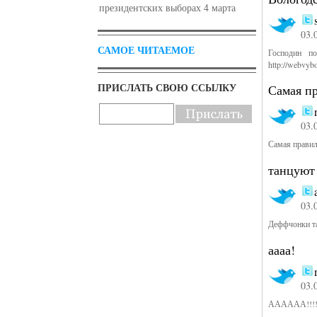
президентских выборах 4 марта
03.
САМОЕ ЧИТАЕМОЕ
Господин п
http://webvyb
ПРИСЛАТЬ СВОЮ ССЫЛКУ
Самая п
03.
Самая правил
танцуют
03.
Деффчонки т
аааа!
03.
АААААА!!!