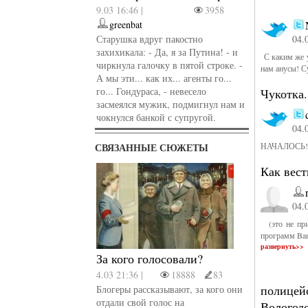
9.03 16:46 |
3958
greenbat
Старушка вдруг пакостно
04.
захихикала: - Да, я за Путина! - и
С каким же у
чиркнула галочку в пятой строке. -
нам анусы! С
А мы эти... как их... агенты го...
го... Гондураса, - невесело
Чукотка.
засмеялся мужик, подмигнул нам и
чокнулся банкой с супругой.
04.
СВЯЗАННЫЕ СЮЖЕТЫ
НАЧАЛОСЬ!!
Как вест
04.
(это не прин
программ Ba
развернуть>>
За кого голосовали?
4.03 21:36 |
18888
83
полицей
Блогеры рассказывают, за кого они
отдали свой голос на
Вологод