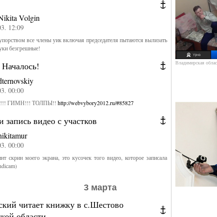
Nikita Volgin
03. 12:09
порством все члены уик включая председателя пытаются вылизать
уки безгрешные!
Владимирская облас
 Началось!
dternovskiy
03. 00:00
!! ГИМН!!! ТОЛПЫ!!
http://webvybory2012.ru/#85827
и запись видео с участков
nikitamur
03. 00:00
т скрин моего экрана, это кусочек того видео, которое записала
ndicam)
3 марта
ский читает книжку в с.Шестово
ской области