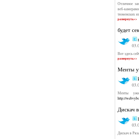
Отличное за
веб-камерам
тюменских из
развернуть>>
будет се
03.
Вот здесь се
развернуть>>
Менты у
03.
Менты ужи
http://webvyb
Дискач в
03.
Дискач в Ряз