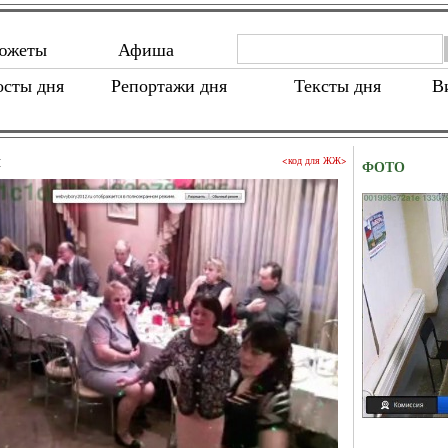
южеты
Афиша
осты дня
Репортажи дня
Тексты дня
В
м
<код для ЖЖ>
ФОТО