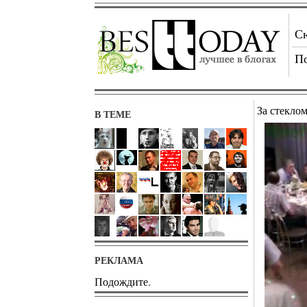
С
П
За стекло
В ТЕМЕ
РЕКЛАМА
Подождите.