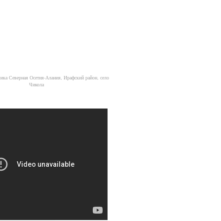
ка Северная Осетия-Алания, Ирафский район, село
Чикола