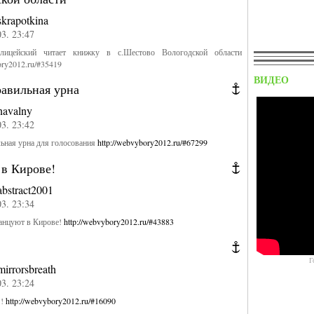
skrapotkina
03. 23:47
олицейский читает книжку в с.Шестово Вологодской области
ory2012.ru/#35419
ВИДЕО
равильная урна
navalny
03. 23:42
ьная урна для голосования
http://webvybory2012.ru/#67299
 в Кирове!
abstract2001
03. 23:34
анцуют в Кирове!
http://webvybory2012.ru/#43883
Г
mirrorsbreath
03. 23:24
!!
http://webvybory2012.ru/#16090