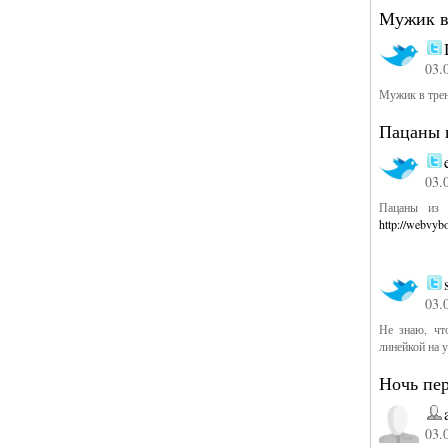
Мужик в 
03.
Мужик в трен
Пацаны и
03.
Пацаны из 
http://webvyb
03.
Не знаю, чт
линейкой на 
Ночь пе
03.