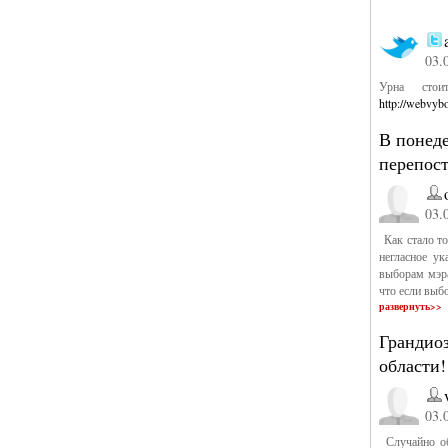
03.
Урна стои
http://webvyb
В понеде
перепос
03.
Как стало то
негласное у
выборам мэра
что если выб
развернуть>>
Грандио
области!
03.
Случайно об