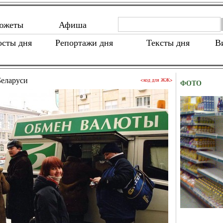
южеты
Афиша
осты дня
Репортажи дня
Тексты дня
В
Беларуси
<код для ЖЖ>
ФОТО