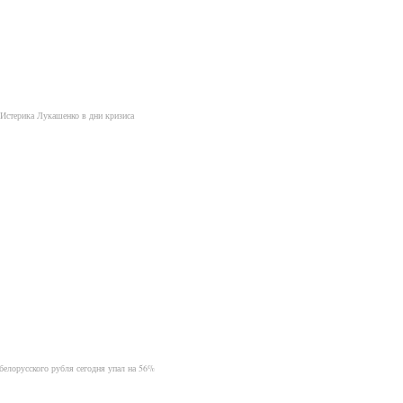
Истерика Лукашенко в дни кризиса
белорусского рубля сегодня упал на 56%