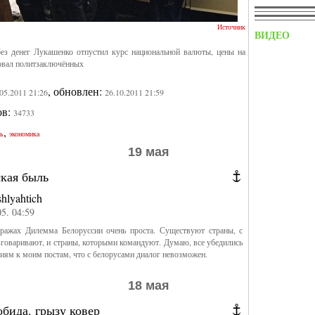
Источник
ВИДЕО
ез денег Лукашенко отпустил курс национальной валюты, цены на
овал политзаключённых
, обновлен:
.05.2011 21:26
26.10.2011 21:59
ов:
34733
,
сь
экономика
19 мая
ская быль
shlyahtich
05. 04:59
иражах Дилемма Белоруссии очень проста. Существуют страны, с
говаривают, и страны, которыми командуют. Думаю, все убедились
иям к моим постам, что с белорусами диалог невозможен.
18 мая
обида. грызу ковер