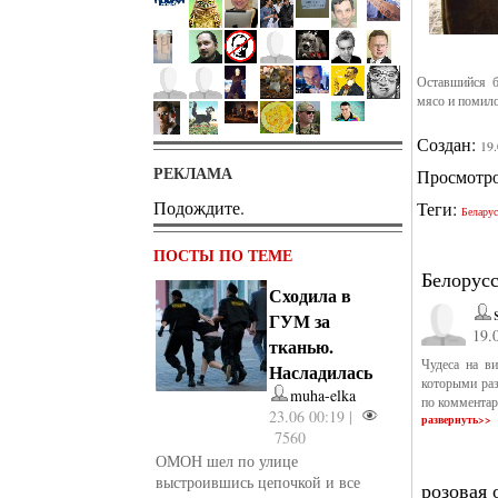
Оставшийся б
мясо и помил
Создан:
19
РЕКЛАМА
Просмотр
Подождите.
Теги:
Белару
ПОСТЫ ПО ТЕМЕ
Белорус
Сходила в
ГУМ за
19.
тканью.
Чудеса на в
Насладилась
которыми раз
muha-elka
по комментар
23.06 00:19 |
развернуть>>
7560
ОМОН шел по улице
выстроившись цепочкой и все
розовая 