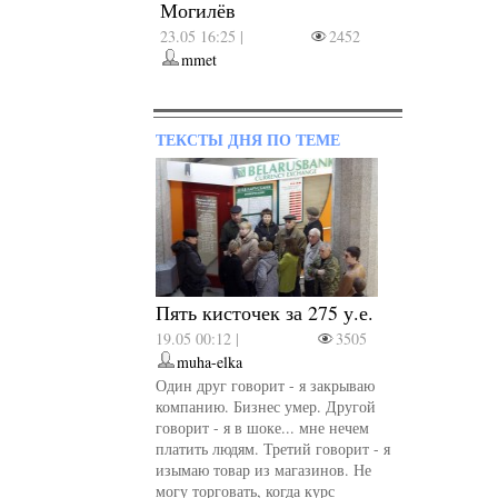
Могилёв
23.05 16:25 |
2452
mmet
ТЕКСТЫ ДНЯ ПО ТЕМЕ
Пять кисточек за 275 у.е.
19.05 00:12 |
3505
muha-elka
Один друг говорит - я закрываю
компанию. Бизнес умер. Другой
говорит - я в шоке... мне нечем
платить людям. Третий говорит - я
изымаю товар из магазинов. Не
могу торговать, когда курс