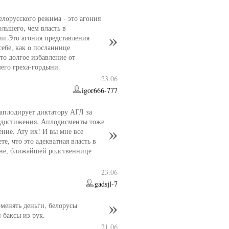
елорусского режима - это агония
ольшего, чем власть в
ии.Это агония представления
себе, как о посланнице
то долгое избавление от
его греха-гордыни.
23.06
igor666-777
 аплодирует диктатору АГЛ за
 достижения. Аплодисменты тоже
ение. Ату их! И вы мне все
те, что это адекватная власть в
ане, ближайшей родственнице
23.06
gadsjl-7
менять деньги, белорусы
 баксы из рук.
21.06