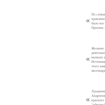
По слова
правлени
было все 
Припять -
Желание 
деятельн
вызвало 
Источник
этого на
миллиард
Лукашенк
Андропов
красного
"обязаны"