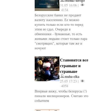
ottenki-serogo
31.05 16:06 |
4134
Белорусские банки не продают
валюту населению. Ее можно
купить только если кто-то перед
этим ее сдал. Очереди в
обменники - бумажные, то есть
живыми людьми стоит только пара
"смотрящих", которые там же и
ночуют
Становится все
страньше и
страньше
muha-elka
25.05 17:23 |
4058
Впервые вижу, чтобы белорусы (!)
пинали милиционеров. Считаю это
событием