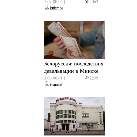
7.07 00:05 |
2063
kukmor
Белоруссия: последствия
девальвации в Минске
3.06 00:41 |
2249
ivandaf