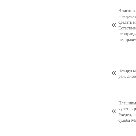
В загнив
вожделен
сделать 
Естестве
неоправд
несправе
Белорусы
рай, либо
Плешивый
чувство р
Уверен, ч
судьба М