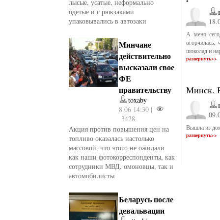
лысые, усатые, неформально
одетые и с рюкзаками
упаковывались в автозаки
18.
А меня сего
огорчилась,
Минчане
шоколад и на
действительно
развернуть>>
высказали свое
ФЕ
правительству
Минск. Р
toxaby
8.06 14:30 |
09.
3428
Вышла из дом
Акция против повышения цен на
развернуть>>
топливо оказалась настолько
массовой, что этого не ожидали
как наши фотокорреспонденты, как
сотрудники МВД, омоновцы, так и
автомобилисты
Беларусь после
девальвации