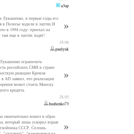
a3ap
м Лукашенко, в первые годы его
я в Полесье ходили в лаптях.И
это в 1994 году: приехал на
 там еще в лаптях ходят!
18.06
paulyuk
Лукашенко ограничить
ость российских СМИ в стране
жесткую реакцию Кремля.
 в АП заявил, что реализация
мерения может стоить Минску
ного кредита.
28.05
hashenko73
о окончательно вошел в образ
а, который лишь ускорил взрыв
 гнойника СССР. Сплошь
, "заставить", "наживаются на