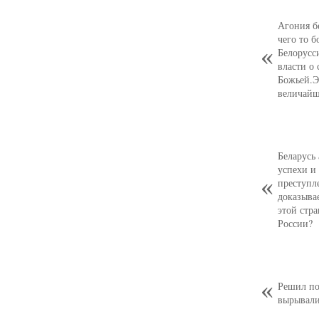
Агония б
чего то б
Белорусс
власти о 
Божьей.Э
величайш
Беларусь
успехи и
преступл
доказывае
этой стр
России?
Решил по
вырывали