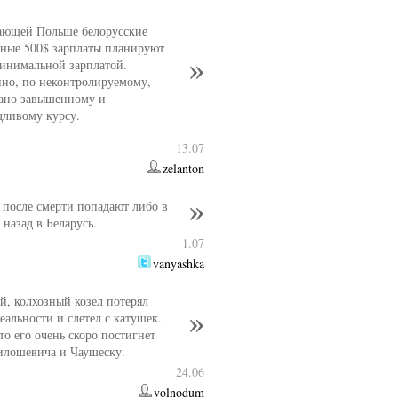
ающей Польше белорусские
ные 500$ зарплаты планируют
минимальной зарплатой.
нно, по неконтролируемому,
ано завышенному и
дливому курсу.
13.07
zelanton
 после смерти попадают либо в
 назад в Беларусь.
1.07
vanyashka
, колхозный козел потерял
еальности и слетел с катушек.
то его очень скоро постигнет
илошевича и Чаушеску.
24.06
volnodum