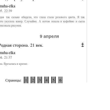
muha-elka
05. 22:39
дня так сильно обидели, что глаза стали розового цвета. Я так
 что укусила ковер. Случайно. А потом пошла в кофейню и сьела
рисовала рисунок.
9 апреля
одная сторона. 21 век.
muha-elka
04. 21:37
а. Врезалась в кризис.
1
2
3
4
5
6
Страницы: