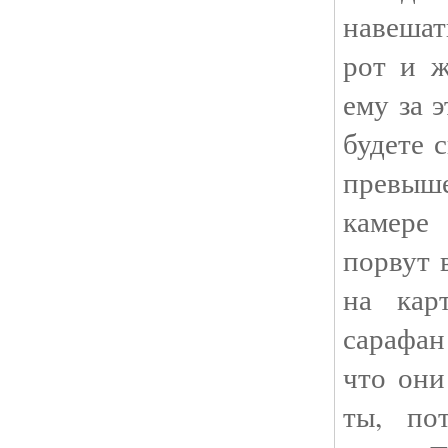
навешат
рот и ж
ему за э
будете 
превыше
камере 
порвут 
на кар
сарафан
что они
ты, по