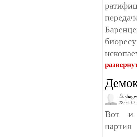
ратифи
переда
Баренце
биорес
ископае
разверну
Демок
shagw
28.03. 03
Вот и 
парти