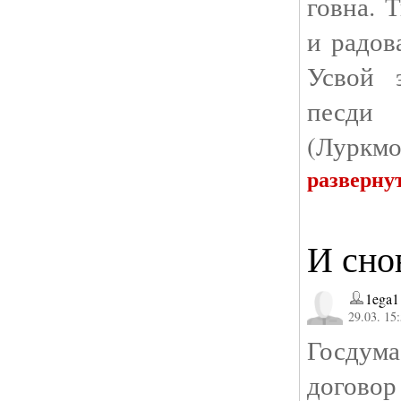
говна. 
и радов
Усвой 
песди 
(Луркмо
разверну
И сно
1ega1
29.03. 15
Госду
догов