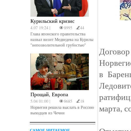
Курильский кризис
4.07 19:24 |
8995
44
Глава японского правительства
назвал визит Медведева на Курилы
"непозволительной грубостью"
Догово
Норвеги
в Барен
Ледов
Прощай, Европа
ратифи
5.04 01:00 |
8685
18
марта, 
Норвегия решила выслать в Россию
выходцев из Чечни
Отмет
САМОЕ ЧИТАЕМОЕ