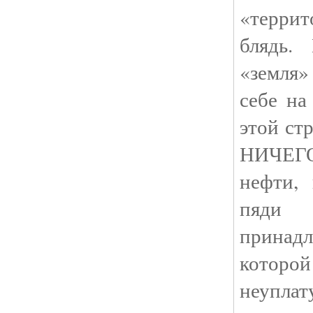
«терри
блядь.
«земля
себе на
этой ст
НИЧЕГО
нефти, 
пяди 
принадл
которой
неуплат