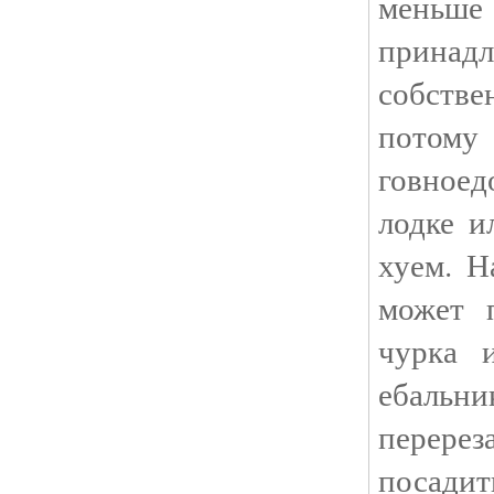
меньше 
принад
собств
потом
говноед
лодке и
хуем. Н
может 
чурка 
ебальн
перерез
посад