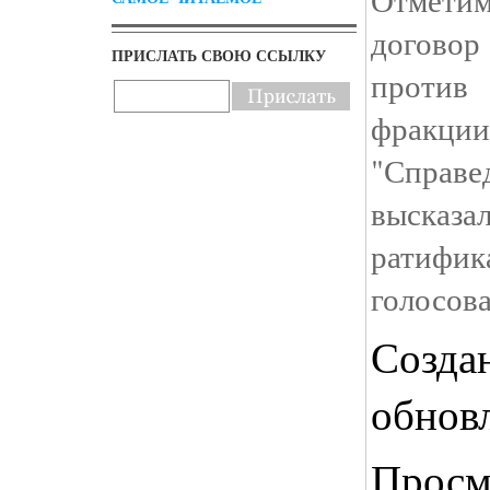
договор
ПРИСЛАТЬ СВОЮ ССЫЛКУ
против
фракци
"Справе
выск
ратиф
голосов
Созда
обнов
Просм