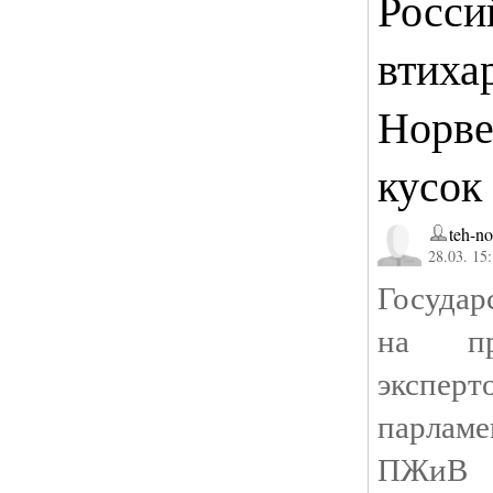
Росси
втиха
Норве
кусок
teh-n
28.03. 15
Государ
на пр
экспе
парлам
ПЖиВ 