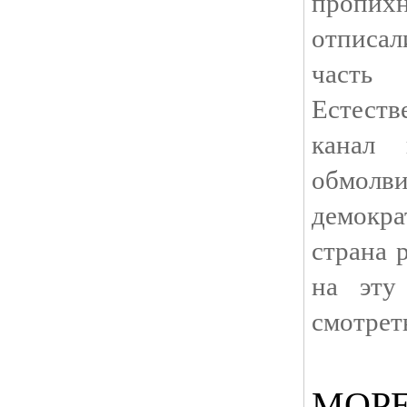
пропих
отписа
часть
Естест
канал
обмолви
демокр
страна 
на эту
смотрет
МОР