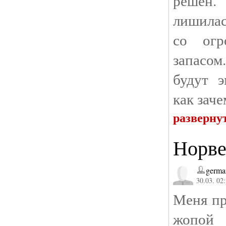
решён.
лишилас
со огр
запасом
будут 
как заче
разверну
Норве
germa
30.03. 02
Меня пр
жопо