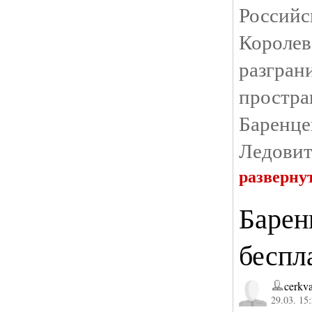
Росси
Корол
разгр
простра
Баренц
Ледовит
разверну
Барен
беспл
cerkv
29.03. 15