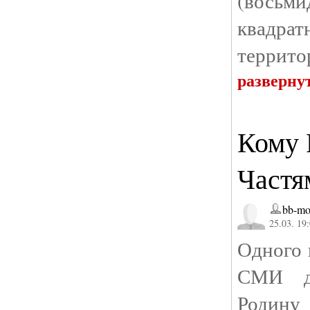
(вось
квадр
террито
разверну
Кому 
Частям
bb-mo
25.03. 19
Одного 
СМИ д
Родин