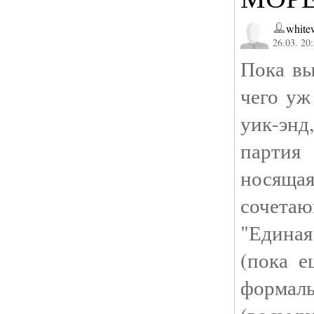
white
26.03. 20
Пока вы
чего уж
уик-эн
парти
носящ
сочетаю
"Единая
(пока е
формал