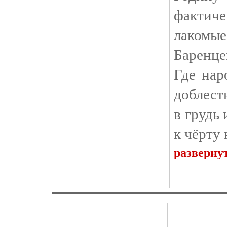
фактиче
лакомы
Баренце
Где нар
доблест
в грудь 
к чёрту
разверну