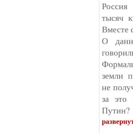
Россия
тысяч к
Вместе 
О данн
говори
Формаль
земли п
не полу
за это
Путин?
разверну