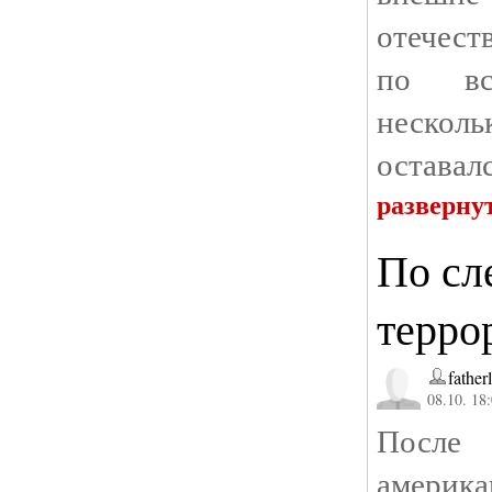
отечест
по вс
несколь
оставалс
разверну
По сл
терро
father
08.10. 18
Посл
америк