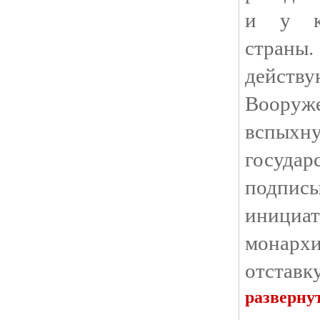
и у кл
страны
действ
Воору
вспыхну
госуд
подпис
иници
монархи
отставк
разверну