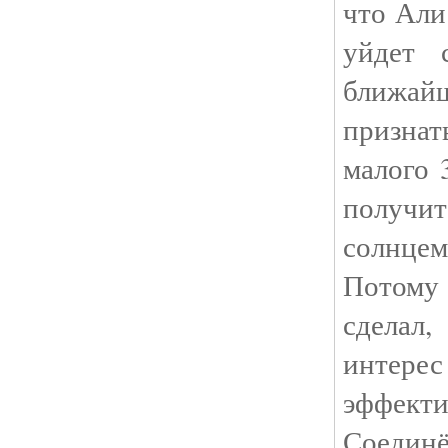
что Али
уйдет 
ближай
призна
малого 
получи
солнц
Потому 
сделал
интер
эффек
Соеди