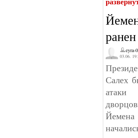
разверну
Йемен
ранен
eyra-
03.06. 19
Президе
Салех б
атаки
дворцов
Йемена
начал