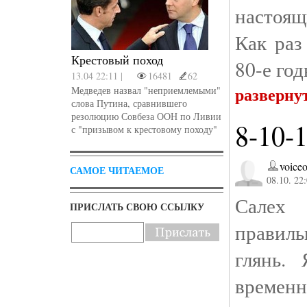
настоящ
Как раз
Крестовый поход
80-е год
13.04 22:11 |
16481
62
разверну
Медведев назвал "неприемлемыми"
слова Путина, сравнившего
резолюцию Совбеза ООН по Ливии
8-10-
с "призывом к крестовому походу"
voice
САМОЕ ЧИТАЕМОЕ
08.10. 22
Салех
ПРИСЛАТЬ СВОЮ ССЫЛКУ
правиль
глянь.
време