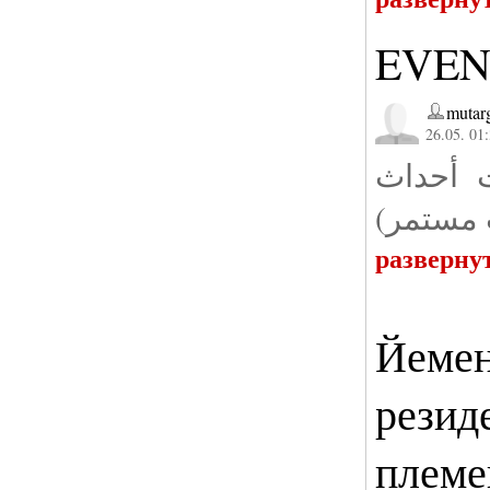
EVEN
mutar
26.05. 01
ت أحداث
يث مستمر
разверну
Йемен
резид
племе