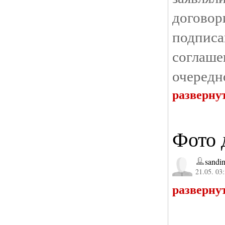
догов
подпис
соглаше
очередн
разверну
Фото 
sandin
21.05. 03
разверну