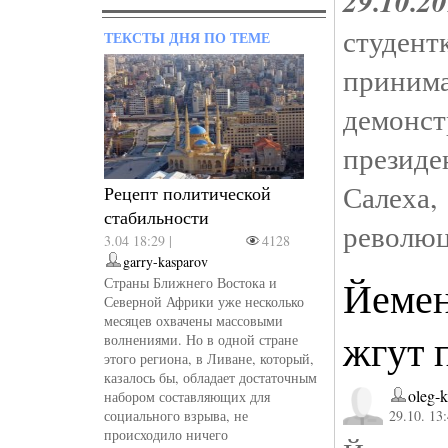
29.10.2
студент
ТЕКСТЫ ДНЯ ПО ТЕМЕ
прини
демонст
прези
Салеха
Рецепт политической
стабильности
революц
3.04 18:29 |
4128
garry-kasparov
Йеме
Страны Ближнего Востока и
Северной Африки уже несколько
месяцев охвачены массовыми
жгут 
волнениями. Но в одной стране
этого региона, в Ливане, который,
казалось бы, обладает достаточным
oleg-
набором составляющих для
социального взрыва, не
29.10. 13
происходило ничего