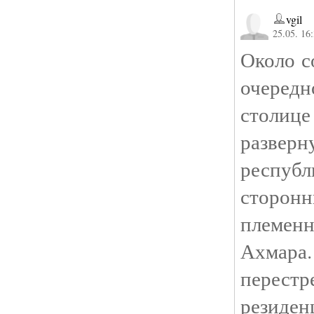
vgil
25.05. 16
Около с
очередн
стол
разв
респуб
сторон
племенн
Ахмар
перестр
резиден