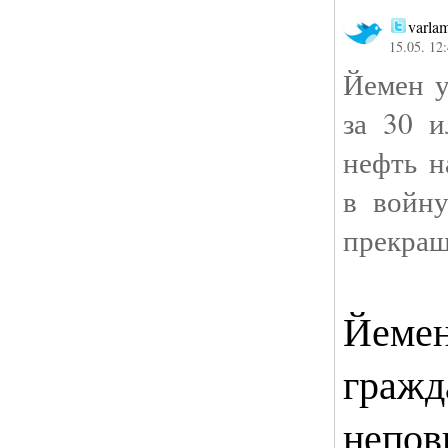
varla
15.05. 12
Йемен у
за 30 и
нефть н
в войну
прекращ
Йемен
гражд
непов