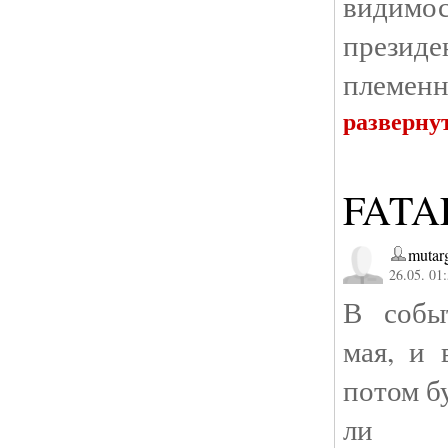
видим
прези
племенн
разверну
FATA
mutar
26.05. 01
В собы
мая, и 
потом бу
ли ра