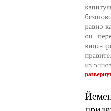
кап
безогов
равно к
он пер
вице-п
правите
из оппо
разверну
Йемен
приде