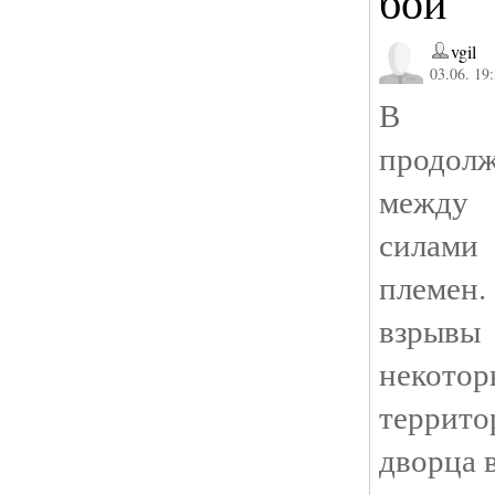
бои
vgil
03.06. 19
В ст
продолж
между 
силами
племе
взрывы
некото
террит
дворца 