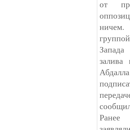
от пр
оппози
ничем
группой
Запада
залива
Абдалла
подпи
переда
сообщи
Ранее 
заявля