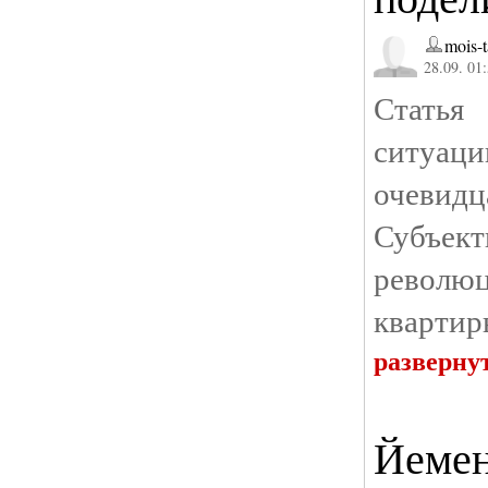
mois-t
28.09. 01
Стать
ситуаци
очевидц
Субъе
револю
квартир
разверну
Йемен