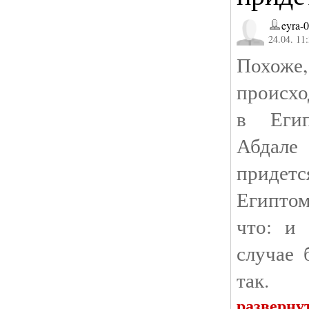
eyra-
24.04. 11
Похож
происхо
в Егип
Абдал
придет
Египтом
что: и
случае 
так.
разверну