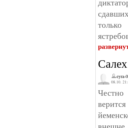
дикта
сдавши
тольк
ястребов
разверну
Салех
eyra-
08.10. 21
Честно
верится
йеменск
внешне