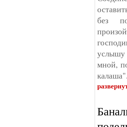
оставит
без п
произ
господ
услышу 
мной, п
калаша"
разверну
Банал
подел