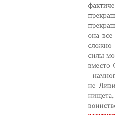
факти
прекр
прекращ
она все
сложно 
силы мо
вместо 
- намно
не Ливи
нищета,
воинств
разверну