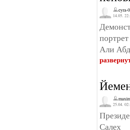
eyra-
14.05. 22
Демонс
портрет
Али Абд
разверну
Йемен
maxim
25.04. 02
Президе
Салех