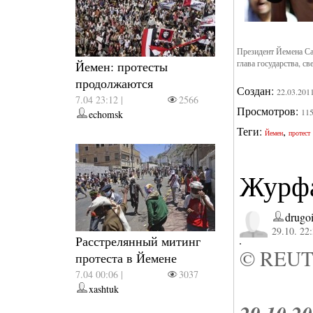
Президент Йемена Сал
глава государства, с
Йемен: протесты
продолжаются
Создан:
22.03.201
7.04 23:12 |
2566
Просмотров:
11
echomsk
Теги:
,
Йемен
протест
Журф
drugo
29.10. 22
Расстрелянный митинг
© REUT
протеста в Йемене
7.04 00:06 |
3037
xashtuk