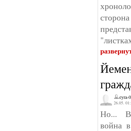
хронол
сторо
предст
"листках
разверну
Йемен:
гражд
eyra-
26.05. 01
Но... В
война в