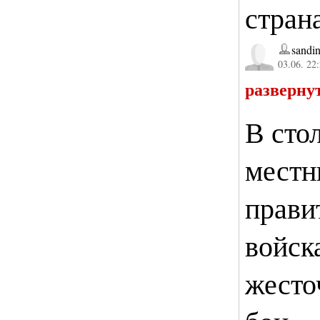
страна
sandin
03.06. 22
разверну
В сто
местн
прави
войск
жесто