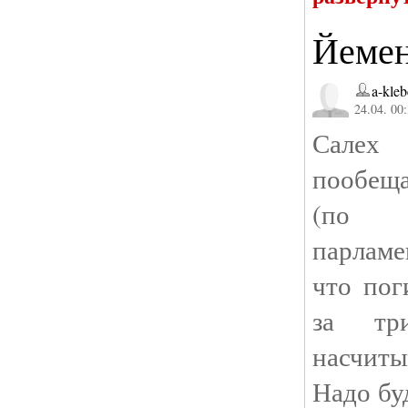
Йеме
a-kleb
24.04. 00
Салех
пообещ
(по
парламе
что пог
за тр
насчиты
Надо бу