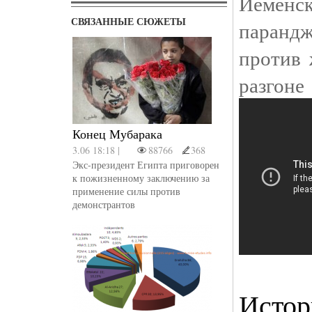
Йемен
СВЯЗАННЫЕ СЮЖЕТЫ
паранд
против 
разгон
Конец Мубарака
3.06 18:18 |
88766
368
Экс-президент Египта приговорен
к пожизненному заключению за
применение силы против
демонстрантов
Истор