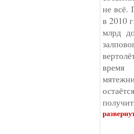
не всё.
в 2010 г
млрд до
залпов
вертол
врем
мятежни
остаётс
получит
разверну