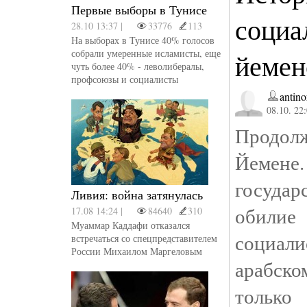
Первые выборы в Тунисе
социа
28.10 13:37 |
33776
113
На выборах в Тунисе 40% голосов
собрали умеренные исламисты, еще
йемен
чуть более 40% - леволибералы,
профсоюзы и социалисты
antino
08.10. 22
Продол
Йемене
государ
Ливия: война затянулась
обилие
17.08 14:24 |
84640
310
Муаммар Каддафи отказался
социал
встречаться со спецпредставителем
России Михаилом Маргеловым
арабск
только