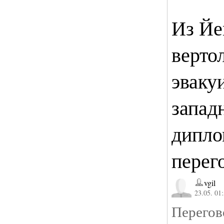
Из Йе
верто
эваку
запад
дипло
перег
vgil
23.05. 01
Перегов