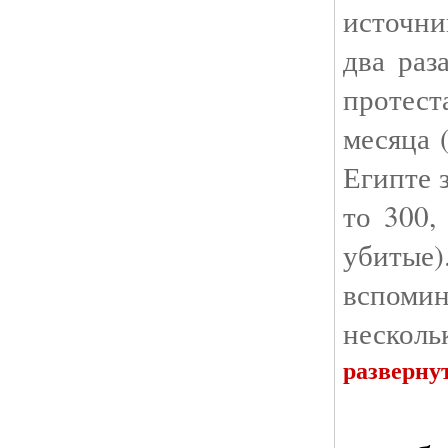
источни
два раз
протест
месяца 
Египте з
то 300,
убитые
вспомин
несколь
разверну