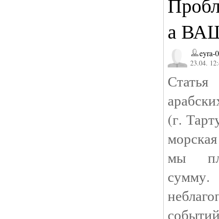
Проб
а ВА
eyra-
23.04. 12
Статья
арабски
(г. Тар
морская
мы пл
сумму.
неблаг
событий