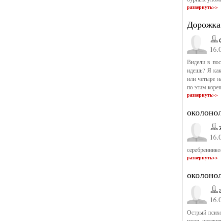
развернуть>>
Дорожка
16.
Видели в пос
идешь? Я как
или четыре н
по этим коре
развернуть>>
околоно
16.
сepeбpeнникo
развернуть>>
околонол
16.
Острый психо
меня истерия