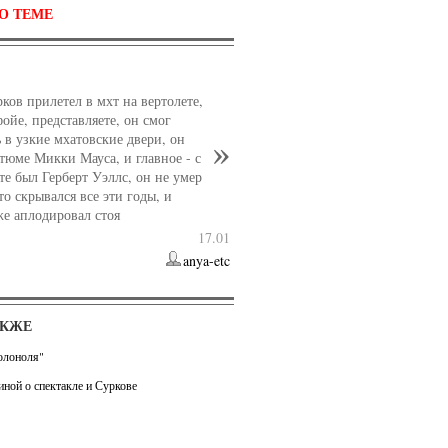
О ТЕМЕ
Источник
ков прилетел в мхт на вертолете,
ойе, представляете, он смог
 в узкие мхатовские двери, он
стюме Микки Мауса, и главное - с
те был Герберт Уэллс, он не умер
то скрывался все эти годы, и
же аплодировал стоя
17.01
anya-etc
Источник
АКЖЕ
колоноля"
ной о спектакле и Суркове