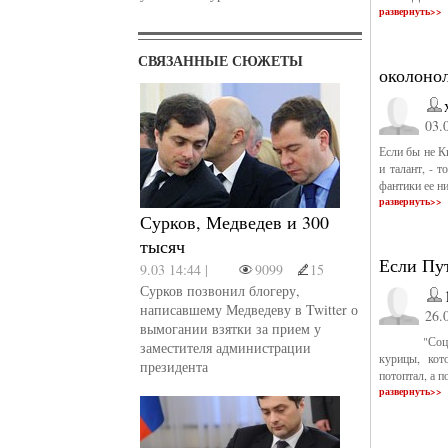
развернуть>>
СВЯЗАННЫЕ СЮЖЕТЫ
околоно
03.
Если бы не К
и талант, - 
фантики ее н
развернуть>>
Сурков, Медведев и 300
тысяч
Если Пут
9.03 14:44 |
9099
15
Сурков позвонил блогеру,
написавшему Медведеву в Twitter о
26.
вымогании взятки за прием у
"Социальна
заместителя администрации
курицы, кот
президента
потоптал, а п
развернуть>>