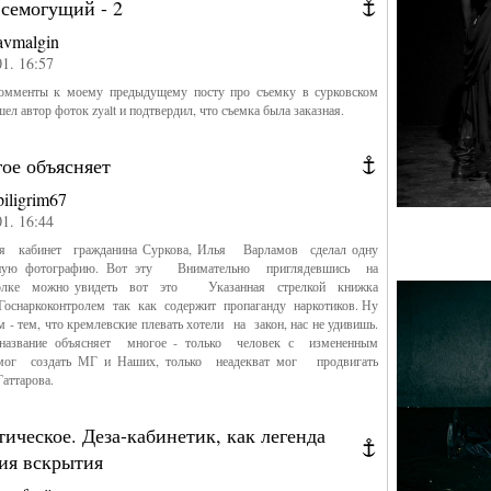
всемогущий - 2
avmalgin
01. 16:57
комменты к моему предыдущему посту про съемку в сурковском
ел автор фоток zyalt и подтвердил, что съемка была заказная.
ое объясняет
piligrim67
01. 16:44
уя кабинет гражданина Суркова, Илья Варламов сделал одну
ную фотографию. Вот эту Внимательно приглядевшись на
лке можно увидеть вот это Указанная стрелкой книжка
оснаркоконтролем так как содержит пропаганду наркотиков. Ну
м - тем, что кремлевские плевать хотели на закон, нас не удивишь.
название объясняет многое - только человек с измененным
мог создать МГ и Наших, только неадекват мог продвигать
аттарова.
ическое. Деза-кабинетик, как легенда
ия вскрытия