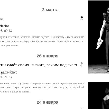
3 марта
ля
xlarina
03. 00:48
ирилл. Из говна, конечно, можно сделать и конфетку – имея желание
только все равно это будет конфетка из говна. В какие бы цветастые
и заворачивали.
26 января
ин сдаёт своих, значит, режим подыхает
1gatta-felice
01. 21:23
я память у нашего народа меньше, чем социальная память у
орая всего три секунды нежно смотрит на петуха, который её
осле его в упор не видит...
24 января