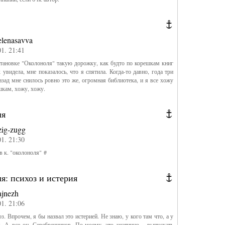
elenasavva
01. 21:41
тановке "Околоноля" такую дорожку, как будто по корешкам книг
 увидела, мне показалось, что я спятила. Когда-то давно, года три
азад мне снилось ровно это же, огромная библиотека, и я все хожу
шкам, хожу, хожу.
ля
zig-zugg
01. 21:30
в к. "околоноля" #
я: психоз и истерия
ajnezh
01. 21:06
з. Впрочем, я бы назвал это истерией. Не знаю, у кого там что, а у
. А все он, Серебренников. По-моему, это неэтично – выпускать