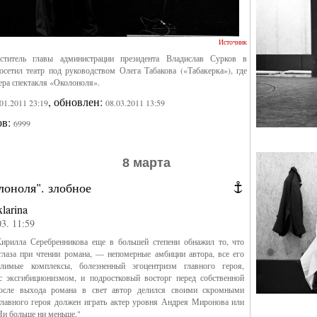
Источник
ститель главы администрации президента Владислав Сурков в
осетил театр под руководством Олега Табакова («Табакерка»), где
ера спектакля «Околоноля».
, обновлен:
.01.2011 23:19
08.03.2011 13:59
ов:
6999
8 марта
лоноля". злобное
xlarina
03. 11:59
Кирилла Серебренникова еще в большей степени обнажил то, что
глаза при чтении романа, — непомерные амбиции автора, все его
олимые комплексы, болезненный эгоцентризм главного героя,
с эксгибиционизмом, и подростковый восторг перед собственной
осле выхода романа в свет автор делился своими скромными
лавного героя должен играть актер уровня Андрея Миронова или
Ни больше ни меньше."