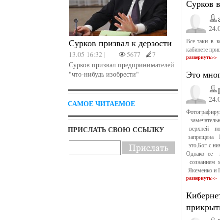
Сурков 
24.
Сурков призвал к дерзости
Все-таки в 
кабинете приш
13.05 16:32 |
5677
7
развернуть>>
Сурков призвал предпринимателей
Это мног
"что-нибудь изобрести"
24.
САМОЕ ЧИТАЕМОЕ
Фотографир
замечатель
ПРИСЛАТЬ СВОЮ ССЫЛКУ
верхней по
запрещена Г
это,Бог с ни
Однако ее 
сознанием 
Якеменко и Г
развернуть>>
Кибернет
прикрыт