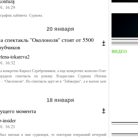
konfuzij
01. 16:29
графии, кабинета Суркова.
20 января
а спектакль "Околоноля" стоят от 5500
рубчиков
ВИДЕО
elena-tokareva2
01. 16:32
, а конкретно Кирилл Серебренников, а еще конкретнее жополиз Олег
оорудили спектакль по роману Владислава Суркова (Натана
 - "Околоноля". Но спектакль идет не в "Табакерке", а в малом зале
18 января
кущего момента
b-insider
01. 16:21
 был наплыв к нам сурковцев, то повторим вчерашний вечерний