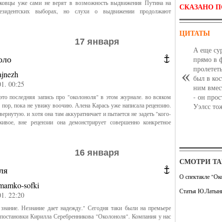
рковцы уже сами не верят в возможность выдвижения Путина на
СКАЗАНО П
езидентских выборах, но слухи о выдвижении продолжают
ЦИТАТЫ
17 января
А еще сур
оло
прямо в ф
пролететь
ajnezh
был в ко
01. 00:25
ним вмес
- он прос
это последняя запись про "околоноля" в этом журнале. во всяком
х пор, пока не увижу воочию. Алена Карась уже написала рецензию.
Уэлсс то
вернутую. и хотя она там аккуратничает и пытается не задеть "кого-
живое, вне рецензии она демонстрирует совершенно конкретное
16 января
СМОТРИ Т
ля
О спектакле "О
mamko-sofki
Статья Ю.Латыни
01. 22:20
 знание. Незнание дает надежду." Сегодня таки были на премьере
постановки Кирилла Серебренникова "Околоноля". Компания у нас