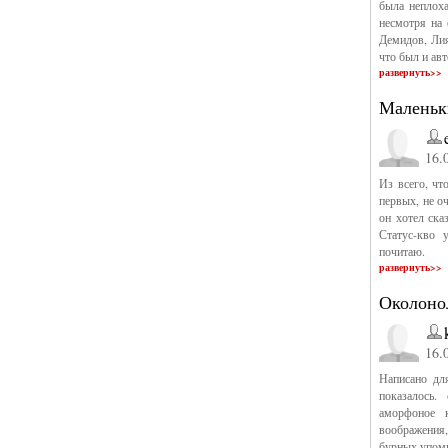
была неплох
несмотря на
Демидов, Лия
что был и ав
развернуть>>
Маленьк
16.
Из всего, чт
первых, не о
он хотел ска
Статус-кво 
почитаю.
развернуть>>
Околоно
16.
Написано дл
показалось.
аморфоное 
воображения,
бурных упоми