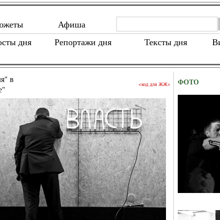
южеты
Афиша
осты дня
Репортажи дня
Тексты дня
В
я" в
ФОТО
<код для ЖЖ>
е"