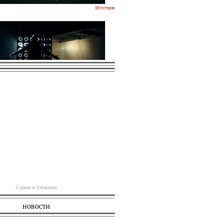
Источник
Источник
Сурков в Табакерке
новости