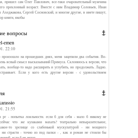
ая, пришел сам Олег Павлович, все-таки очаровательный мужчина
 его преклонный возраст. Вместе с ним Владимир Соловьев, Иван
 Ахеджакова, Сергей Сосновский, и многие другие, в инете пишут,
тор книги, якобы
ие вопросы
el-emen
01. 22:10
о произошло на прошедших днях, меня зацепили два события. Во-
чень ясный смысл высказываний Примуса. Склоняюсь к версии, что
зать, вообще-то надо расширить и углубить, но продолжать. Ладно.
устраивает. Если у кого есть другие версии - с удовольствием
ля
karassio
01. 21:55
я рг - попытка лояльности. если б для себя - мало б никому не
 сейчас что же кулаками махать? театрально невыразительное,
какое-то зрелище со слабенькой мускулатурой - ни мощного
 ни страсти - точно из под палки - , как и роман не стоили бы
наний, если б не автор.