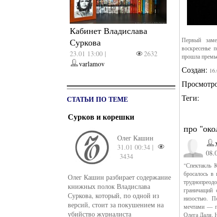
Кабинет Владислава
Первый заме
Суркова
воскресенье п
23.01 13:00 |
2632
прошла премь
varlamov
Создан:
16
Просмотр
Теги:
СТАТЬИ ПО ТЕМЕ
Сурков и корешки
про "око
Олег Кашин
31.01 00:34 |
08.
3434
"Спектакль 
бросалось в 
Олег Кашин разбирает содержание
труднопреод
книжных полок Владислава
граничащий 
Суркова, который, по одной из
низостью. П
версий, стоит за покушением на
мечтами — г
убийство журналиста
Олега Даля. 