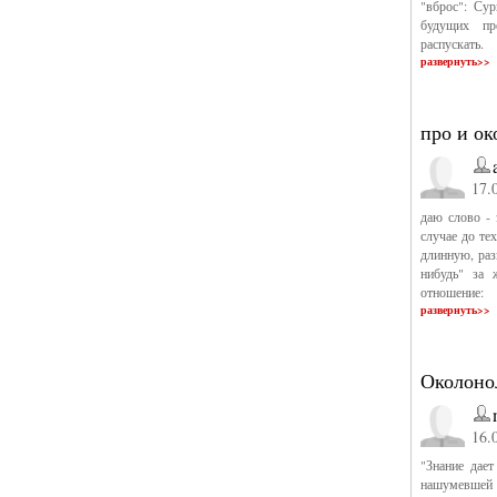
"вброс": Су
будущих пр
распускать.
развернуть>>
про и ок
17.
даю слово - 
случае до те
длинную, раз
нибудь" за 
отношение:
развернуть>>
Околоно
16.
"Знание дает
нашумевшей 