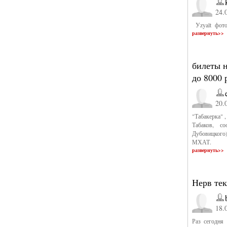
24.
Уzyalt фото
развернуть>>
билеты н
до 8000 
20.
"Табакерка" 
Табаков, с
Дубовицкого)
МХАТ.
развернуть>>
Нерв те
18.
Раз сегодня