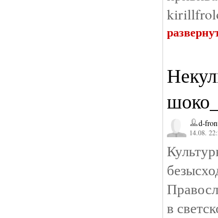
kirillfr
разверну
Некул
шоко_
d-fron
14.08. 22
Культур
безы
Правосл
в светск