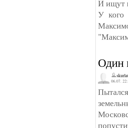
И ищут 
У кого
Максим
"Максим
Один 
skurla
06.07. 22
Пыталс
земельн
Моско
попусти