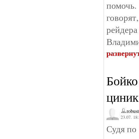
помочь.
говоря
рейдер
Владими
разверну
Бойко
циник
robus
23.07. 18
Судя по