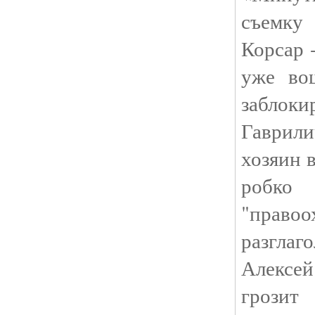
съемку
Корсар 
уже во
заблоки
Гаврили
хозяин 
робк
"право
разгла
Алексе
грози