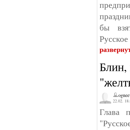
предп
праздник
бы взя
Русское
разверну
Блин, 
"желт
ognee
22.02. 18
Глава 
"Русс