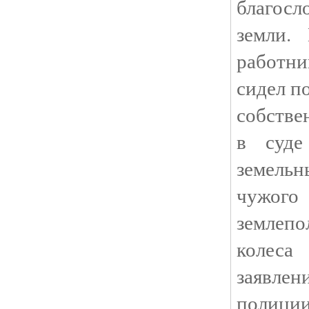
благос
земли.
работни
сидел п
собстве
в суде
земель
чужог
землеп
колеса
заявлен
полиции