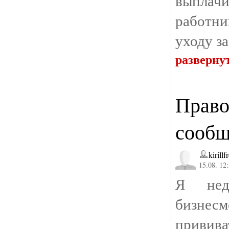
выплачи
работн
уходу за
разверну
Право
сообщ
kirillf
15.08. 12
Я нед
бизнесм
привива