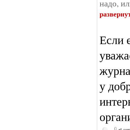
надо, и
разверну
Если 
уважа
журна
у доб
интер
орган
el-ca