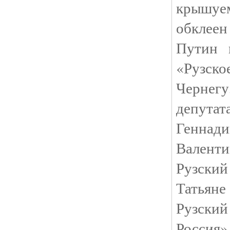
крышуе
обклеен
Путин 
«Рузск
Чернегу
депут
Геннад
Валент
Рузский
Татьян
Рузски
Россия