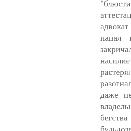
"блюсти
аттеста
адвокат
напал 
закрич
насил
растер
разогнал
даже н
владель
бегств
бульдо