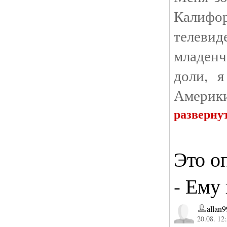
Калифо
телеви
младенч
доли, 
Америки
разверну
Это о
- Ему
allan
20.08. 12