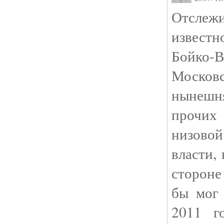
Отслежи
извест
Бойко
Москов
нынешня
прочих
низово
власти,
стороне
бы мог
2011 г