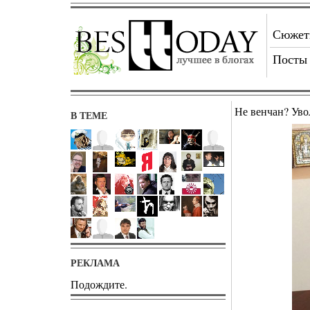
Сюже
Посты
Не венчан? Уво
В ТЕМЕ
РЕКЛАМА
Подождите.