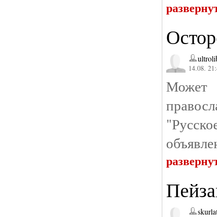
разверну
Остор
ultroli
14.08. 21
Может
правос
"Русск
объявле
разверну
Пейза
skurla