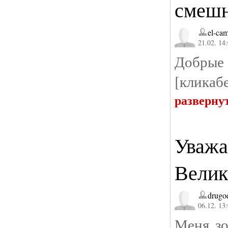
смеш
el-ca
21.02. 14
Добры
[кликаб
разверну
Уважа
Велик
drugo
06.12. 13
Меня зо