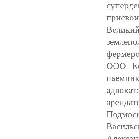
суперде
присво
Велики
землепо
фермеро
ООО Ко
наемник
адвока
аренд
Подмос
Василь
Алекс