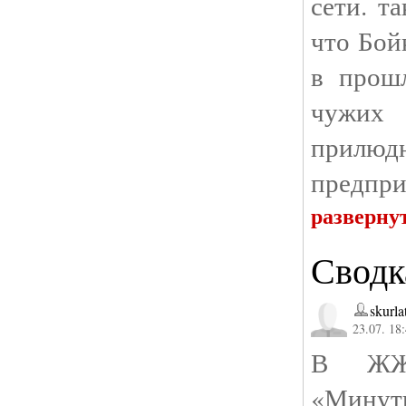
сети. т
что Бой
в прош
чужих 
прилюдн
предпри
разверну
Сводк
skurla
23.07. 18
В ЖЖ-
«Минуты