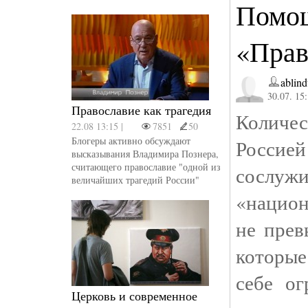
Помощ
«Прав
ablind
30.07. 15
Православие как трагедия
Количес
22.08 13:15 |
7851
50
Блогеры активно обсуждают
Россие
высказывания Владимира Познера,
считающего православие "одной из
сослу
величайших трагедий России"
«национ
не прев
которые
себе о
Церковь и современное