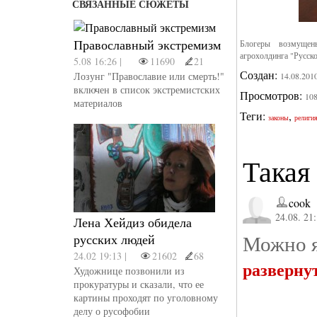
СВЯЗАННЫЕ СЮЖЕТЫ
Православный экстремизм
Блогеры возмущен
агрохолдинга "Русско
5.08 16:26 |
11690
21
Создан:
Лозунг "Православие или смерть!"
14.08.201
включен в список экстремистских
Просмотров:
10
материалов
Теги:
,
законы
религи
Такая 
cook
24.08. 21
Лена Хейдиз обидела
Можно я
русских людей
24.02 19:13 |
21602
68
разверну
Художнице позвонили из
прокуратуры и сказали, что ее
картины проходят по уголовному
делу о русофобии