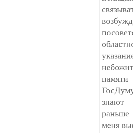
связыва
возбу
посове
областн
указани
небожи
памяти
ГосДуму
знают 
раньше 
меня вы