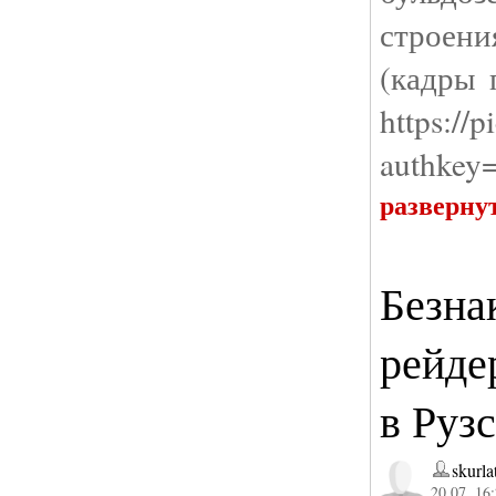
строен
(кадры 
https://
authke
разверну
Безна
рейде
в Руз
skurla
20.07. 16