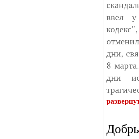
скандал
ввел у
кодекс
отменил
дни, св
8 марта
дни ис
трагиче
разверну
Добры