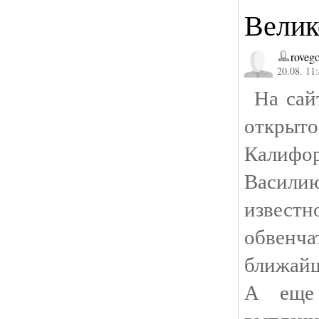
Велик
roveg
20.08. 11
На сайт
открыт
Калифо
Васили
извест
обвен
ближайш
А еще 