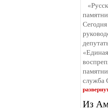
«Русск
памятн
Сегодн
руковод
депута
«Един
воспреп
памятни
служба 
разверну
Из Ам