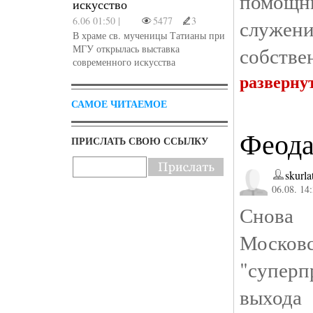
помощн
искусство
6.06 01:50 |
5477
3
служен
В храме св. мученицы Татианы при
МГУ открылась выставка
собстве
современного искусства
разверну
САМОЕ ЧИТАЕМОЕ
Феода
ПРИСЛАТЬ СВОЮ ССЫЛКУ
skurla
06.08. 14
Снова
Моск
"суперп
выхо