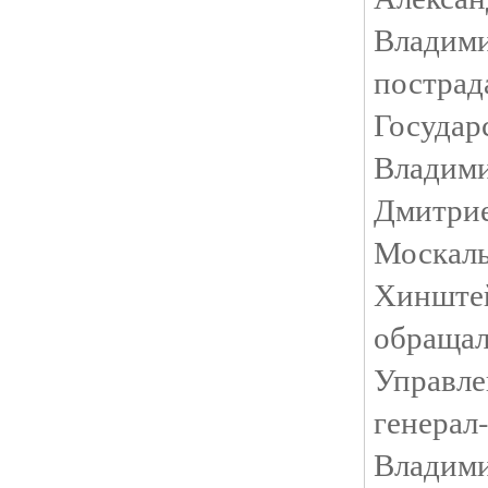
Владим
постра
Госуда
Влади
Дмитрие
Моска
Хинште
обращ
Управл
гене
Владим