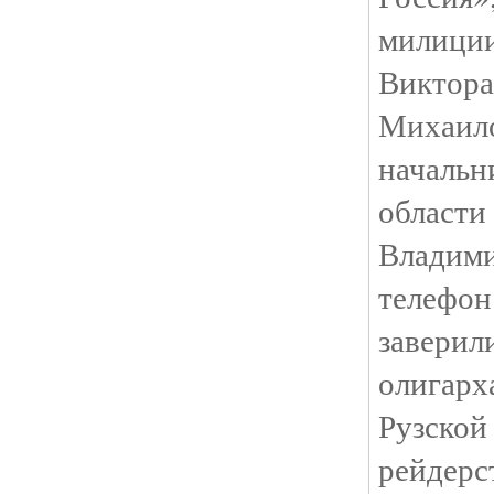
милиции
Виктор
Михаил
начальн
област
Владим
телефо
заверил
олигарх
Рузской
рейдер