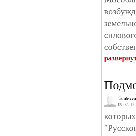
возбуж
земель
силов
собстве
разверну
Подмо
alexv
09.07. 13
которы
"Русско