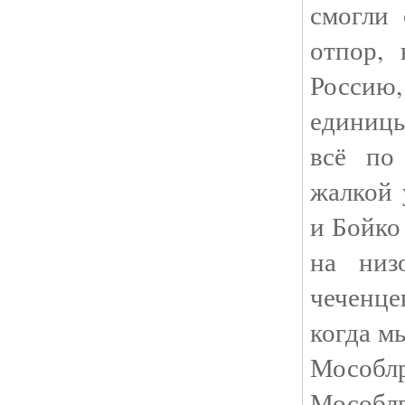
смогли 
отпор,
Россию
единиц
всё по
жалкой 
и Бойко
на низ
чеченце
когда м
Мос
Мособ