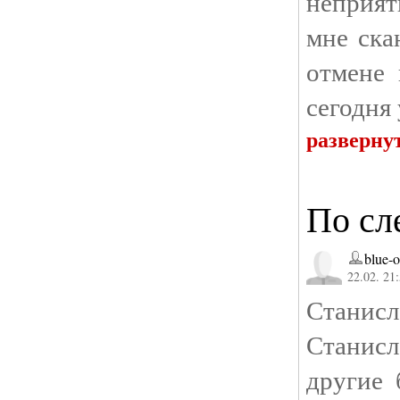
неприят
мне ска
отмене 
сегодня
разверну
По сл
blue-o
22.02. 21
Стани
Станис
другие 